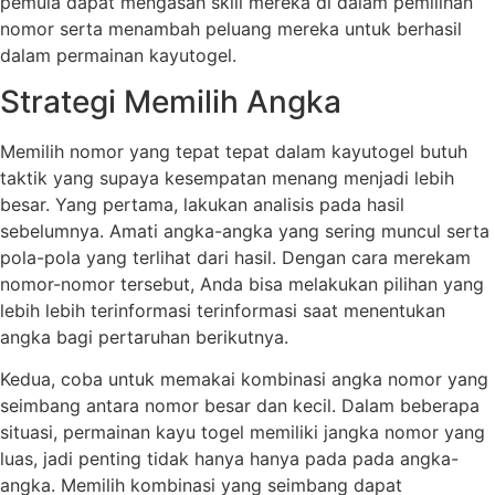
pemula dapat mengasah skill mereka di dalam pemilihan
nomor serta menambah peluang mereka untuk berhasil
dalam permainan kayutogel.
Strategi Memilih Angka
Memilih nomor yang tepat tepat dalam kayutogel butuh
taktik yang supaya kesempatan menang menjadi lebih
besar. Yang pertama, lakukan analisis pada hasil
sebelumnya. Amati angka-angka yang sering muncul serta
pola-pola yang terlihat dari hasil. Dengan cara merekam
nomor-nomor tersebut, Anda bisa melakukan pilihan yang
lebih lebih terinformasi terinformasi saat menentukan
angka bagi pertaruhan berikutnya.
Kedua, coba untuk memakai kombinasi angka nomor yang
seimbang antara nomor besar dan kecil. Dalam beberapa
situasi, permainan kayu togel memiliki jangka nomor yang
luas, jadi penting tidak hanya hanya pada pada angka-
angka. Memilih kombinasi yang seimbang dapat