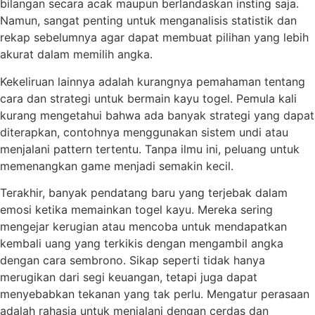
bilangan secara acak maupun berlandaskan insting saja.
Namun, sangat penting untuk menganalisis statistik dan
rekap sebelumnya agar dapat membuat pilihan yang lebih
akurat dalam memilih angka.
Kekeliruan lainnya adalah kurangnya pemahaman tentang
cara dan strategi untuk bermain kayu togel. Pemula kali
kurang mengetahui bahwa ada banyak strategi yang dapat
diterapkan, contohnya menggunakan sistem undi atau
menjalani pattern tertentu. Tanpa ilmu ini, peluang untuk
memenangkan game menjadi semakin kecil.
Terakhir, banyak pendatang baru yang terjebak dalam
emosi ketika memainkan togel kayu. Mereka sering
mengejar kerugian atau mencoba untuk mendapatkan
kembali uang yang terkikis dengan mengambil angka
dengan cara sembrono. Sikap seperti tidak hanya
merugikan dari segi keuangan, tetapi juga dapat
menyebabkan tekanan yang tak perlu. Mengatur perasaan
adalah rahasia untuk menjalani dengan cerdas dan