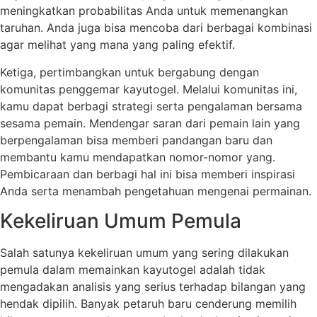
meningkatkan probabilitas Anda untuk memenangkan
taruhan. Anda juga bisa mencoba dari berbagai kombinasi
agar melihat yang mana yang paling efektif.
Ketiga, pertimbangkan untuk bergabung dengan
komunitas penggemar kayutogel. Melalui komunitas ini,
kamu dapat berbagi strategi serta pengalaman bersama
sesama pemain. Mendengar saran dari pemain lain yang
berpengalaman bisa memberi pandangan baru dan
membantu kamu mendapatkan nomor-nomor yang.
Pembicaraan dan berbagi hal ini bisa memberi inspirasi
Anda serta menambah pengetahuan mengenai permainan.
Kekeliruan Umum Pemula
Salah satunya kekeliruan umum yang sering dilakukan
pemula dalam memainkan kayutogel adalah tidak
mengadakan analisis yang serius terhadap bilangan yang
hendak dipilih. Banyak petaruh baru cenderung memilih