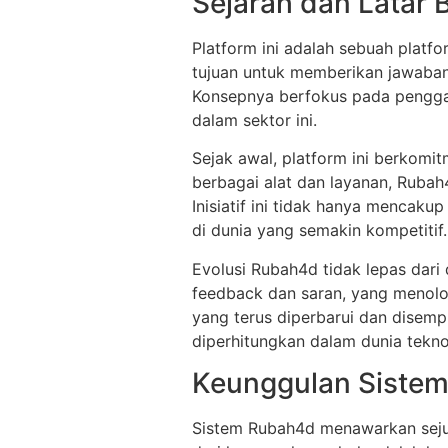
Sejarah dan Latar 
Platform ini adalah sebuah platfo
tujuan untuk memberikan jawaban k
Konsepnya berfokus pada penggab
dalam sektor ini.
Sejak awal, platform ini berkom
berbagai alat dan layanan, Rub
Inisiatif ini tidak hanya mencak
di dunia yang semakin kompetitif.
Evolusi Rubah4d tidak lepas dar
feedback dan saran, yang menolo
yang terus diperbarui dan disem
diperhitungkan dalam dunia teknolo
Keunggulan Siste
Sistem Rubah4d menawarkan sejuml