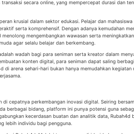
n transaksi secara online, yang mempercepat durasi dan t
i peran krusial dalam sektor edukasi. Pelajar dan mahasis
nteraktif serta komprehensif. Dengan adanya kemudahan me
d menolong mengembangkan wawasan serta meningkatkan pe
muda agar selalu belajar dan berkembang.
 adalah wadah bagi para seniman serta kreator dalam meny
embuatan konten digital, para seniman dapat saling berba
h4d di arena sehari-hari bukan hanya memudahkan kegiatan
kerjasama.
n di cepatnya perkembangan inovasi digital. Seiring bers
ada berbagai bidang, platform ini punya potensi guna sebag
enggabungkan kecerdasan buatan dan analitik data, Rubah4
g lebih individu bagi pengguna.