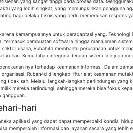
efisienan yang sangat tinggi pada proses data. Menggun
waktu yang lebih singkat, yang memungkinkan pengguna a
penting bagi pelaku bisnis yang perlu memerlukan respons 
l karena kemampuannya untuk beradaptasi yang. Teknologi i
, termasuk pembuatan software hingga manajemen sistem 
k sektor usaha, Rubah4d membantu perusahaan untuk meng
eluruhan. Kemudahan integrasi dengan sistem lain juga menj
h penekanan nya terhadap keamanan informasi. Dalam zaman 
organisasi. Rubah4d dilengkapi fitur alat keamanan mutak
ng tidak sah. Melalui langkah-langkah perlindungan yang ke
milik mereka terlindungi, sehingga mereka bisa fokus kep
a gangguan.
ehari-hari
a aplikasi yang dapat dapat memperbaiki kondisi hidup 
isa memperoleh informasi dan layanan secara yang lebih efi