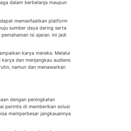
enaga dalam berbelanja maupun
wa dapat memanfaatkan platform
nuju sumber daya daring serta
mahaman isi ajaran. Ini jadi
ampaikan karya mereka. Melalui
gi karya dan menjangkau audiens
 rutin, namun dan menawarkan
amaan dengan peningkatan
ai perintis di memberikan solusi
d bisa memperbesar jangkauannya