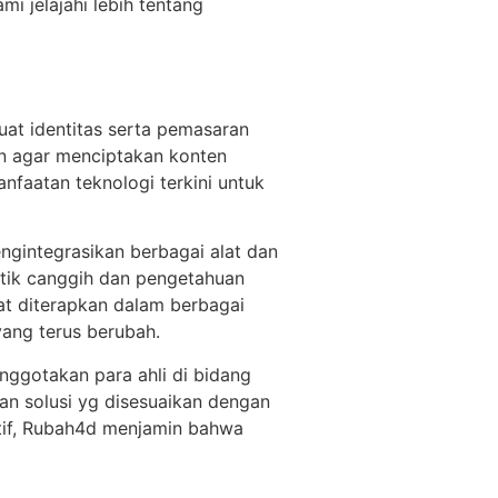
i jelajahi lebih tentang
uat identitas serta pemasaran
aan agar menciptakan konten
faatan teknologi terkini untuk
gintegrasikan berbagai alat dan
itik canggih dan pengetahuan
t diterapkan dalam berbagai
yang terus berubah.
nggotakan para ahli di bidang
an solusi yg disesuaikan dengan
ktif, Rubah4d menjamin bahwa