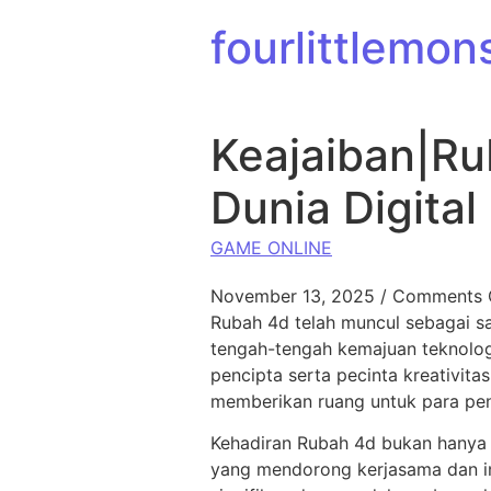
Skip to content
fourlittlemon
Keajaiban|Ru
Dunia Digital
GAME ONLINE
November 13, 2025
/
Comments 
Rubah 4d telah muncul sebagai sa
tengah-tengah kemajuan teknolo
pencipta serta pecinta kreativita
memberikan ruang untuk para pe
Kehadiran Rubah 4d bukan hanya 
yang mendorong kerjasama dan in