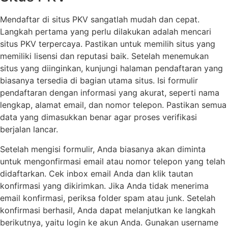
Mendaftar di situs PKV sangatlah mudah dan cepat.
Langkah pertama yang perlu dilakukan adalah mencari
situs PKV terpercaya. Pastikan untuk memilih situs yang
memiliki lisensi dan reputasi baik. Setelah menemukan
situs yang diinginkan, kunjungi halaman pendaftaran yang
biasanya tersedia di bagian utama situs. Isi formulir
pendaftaran dengan informasi yang akurat, seperti nama
lengkap, alamat email, dan nomor telepon. Pastikan semua
data yang dimasukkan benar agar proses verifikasi
berjalan lancar.
Setelah mengisi formulir, Anda biasanya akan diminta
untuk mengonfirmasi email atau nomor telepon yang telah
didaftarkan. Cek inbox email Anda dan klik tautan
konfirmasi yang dikirimkan. Jika Anda tidak menerima
email konfirmasi, periksa folder spam atau junk. Setelah
konfirmasi berhasil, Anda dapat melanjutkan ke langkah
berikutnya, yaitu login ke akun Anda. Gunakan username