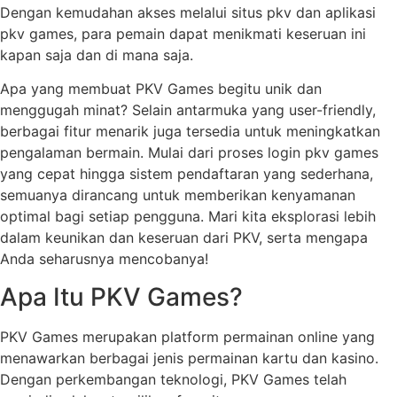
Dengan kemudahan akses melalui situs pkv dan aplikasi
pkv games, para pemain dapat menikmati keseruan ini
kapan saja dan di mana saja.
Apa yang membuat PKV Games begitu unik dan
menggugah minat? Selain antarmuka yang user-friendly,
berbagai fitur menarik juga tersedia untuk meningkatkan
pengalaman bermain. Mulai dari proses login pkv games
yang cepat hingga sistem pendaftaran yang sederhana,
semuanya dirancang untuk memberikan kenyamanan
optimal bagi setiap pengguna. Mari kita eksplorasi lebih
dalam keunikan dan keseruan dari PKV, serta mengapa
Anda seharusnya mencobanya!
Apa Itu PKV Games?
PKV Games merupakan platform permainan online yang
menawarkan berbagai jenis permainan kartu dan kasino.
Dengan perkembangan teknologi, PKV Games telah