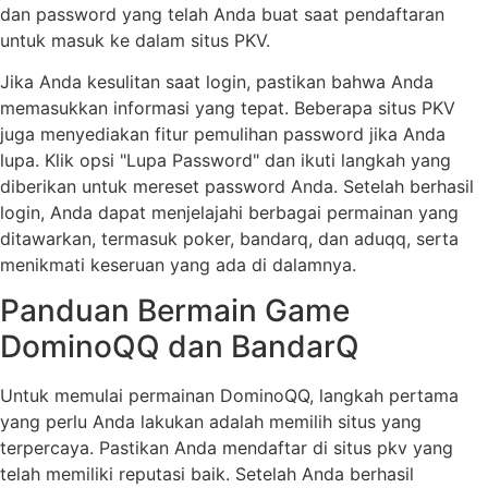
dan password yang telah Anda buat saat pendaftaran
untuk masuk ke dalam situs PKV.
Jika Anda kesulitan saat login, pastikan bahwa Anda
memasukkan informasi yang tepat. Beberapa situs PKV
juga menyediakan fitur pemulihan password jika Anda
lupa. Klik opsi "Lupa Password" dan ikuti langkah yang
diberikan untuk mereset password Anda. Setelah berhasil
login, Anda dapat menjelajahi berbagai permainan yang
ditawarkan, termasuk poker, bandarq, dan aduqq, serta
menikmati keseruan yang ada di dalamnya.
Panduan Bermain Game
DominoQQ dan BandarQ
Untuk memulai permainan DominoQQ, langkah pertama
yang perlu Anda lakukan adalah memilih situs yang
terpercaya. Pastikan Anda mendaftar di situs pkv yang
telah memiliki reputasi baik. Setelah Anda berhasil