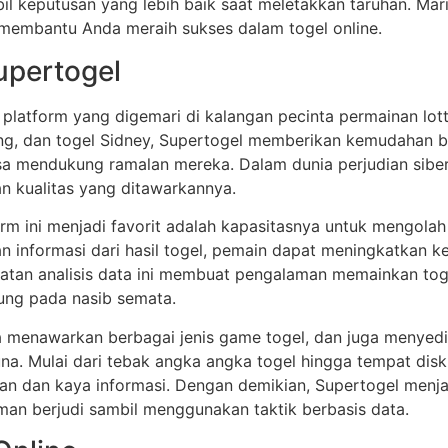
keputusan yang lebih baik saat meletakkan taruhan. Mari ki
membantu Anda meraih sukses dalam togel online.
upertogel
platform yang digemari di kalangan pecinta permainan lotto
ong, dan togel Sidney, Supertogel memberikan kemudahan 
 mendukung ramalan mereka. Dalam dunia perjudian siber, 
an kualitas yang ditawarkannya.
rm ini menjadi favorit adalah kapasitasnya untuk mengolah
n informasi dari hasil togel, pemain dapat meningkatkan 
an analisis data ini membuat pengalaman memainkan toge
ung pada nasib semata.
anya menawarkan berbagai jenis game togel, dan juga meny
. Mulai dari tebak angka angka togel hingga tempat diskusi
 dan kaya informasi. Dengan demikian, Supertogel menjadi
an berjudi sambil menggunakan taktik berbasis data.