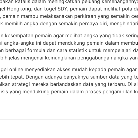
upakan katalis dalam meningkatkan peluang kemenangannya. 
el Hongkong, dan togel SDY, pemain dapat melihat pola da
pemain mampu melaksanakan perkiraan yang semakin cerda
 memilih angka dengan semakin percaya diri, menghindari
 kesempatan pemain agar melihat angka yang tidak sering
hui angka-angka ini dapat mendukung pemain dalam membuat
berbagai formula dan cara statistik untuk mempelajari da
bih jelas mengenai kemungkinan penggabungan angka yang 
a togel online menyediakan akses mudah kepada pemain aga
ebih tepat. Dengan adanya banyaknya sumber data yang ter
ikan strategi mereka berlandaskan data yang terbaru. Di si
isis yang mendukung pemain dalam proses pengambilan k