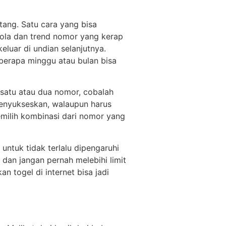
ang. Satu cara yang bisa
pola dan trend nomor yang kerap
luar di undian selanjutnya.
eberapa minggu atau bulan bisa
h satu atau dua nomor, cobalah
enyukseskan, walaupun harus
emilih kombinasi dari nomor yang
untuk tidak terlalu dipengaruhi
dan jangan pernah melebihi limit
 togel di internet bisa jadi