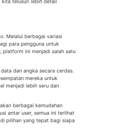
ta telusuri lebih detail
. Melalui berbagai variasi
bagi para pengguna untuk
platform ini menjadi salah satu
 data dan angka secara cerdas.
kesempatan mereka untuk
l menjadi lebih seru dan
ediakan berbagai kemudahan
 antar user, semua ini terlihat
 pilihan yang tepat bagi siapa