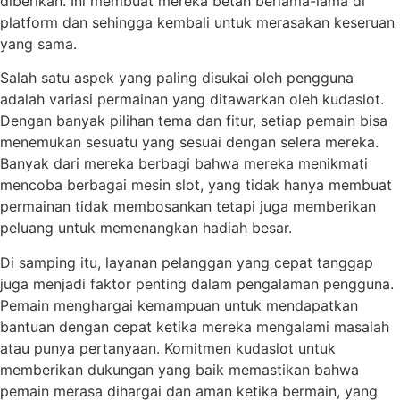
diberikan. Ini membuat mereka betah berlama-lama di
platform dan sehingga kembali untuk merasakan keseruan
yang sama.
Salah satu aspek yang paling disukai oleh pengguna
adalah variasi permainan yang ditawarkan oleh kudaslot.
Dengan banyak pilihan tema dan fitur, setiap pemain bisa
menemukan sesuatu yang sesuai dengan selera mereka.
Banyak dari mereka berbagi bahwa mereka menikmati
mencoba berbagai mesin slot, yang tidak hanya membuat
permainan tidak membosankan tetapi juga memberikan
peluang untuk memenangkan hadiah besar.
Di samping itu, layanan pelanggan yang cepat tanggap
juga menjadi faktor penting dalam pengalaman pengguna.
Pemain menghargai kemampuan untuk mendapatkan
bantuan dengan cepat ketika mereka mengalami masalah
atau punya pertanyaan. Komitmen kudaslot untuk
memberikan dukungan yang baik memastikan bahwa
pemain merasa dihargai dan aman ketika bermain, yang