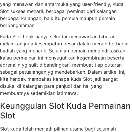
yang menawan dan antarmuka yang user-friendly, Kuda
Slot sukses menarik berbagai peminat dari kalangan
berbagai kalangan, baik itu pemula maupun pemain
berpengalaman.
Kuda Slot tidak hanya sekadar menawarkan hiburan,
melainkan juga kesempatan besar dalam meraih berbagai
hadiah yang menarik. Sejumlah pemain mengindikasikan
kalau permainan ini menyuguhkan kegembiraan beserta
adrenalin yg sulit dibandingkan, membuat tiap putaran
sebagai petualangan yg mendebarkan. Dalam artikel ini,
kita hendak membahas kenapa Kuda Slot jadi sangat
disukai di kalangan para penjudi dan hal yang
membuatnya sedemikian istimewa.
Keunggulan Slot Kuda Permainan
Slot
Slot kuda telah menjadi pilihan utama bagi sejumlah