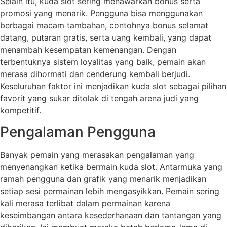
Selain itu, kuda slot sering menawarkan bonus serta
promosi yang menarik. Pengguna bisa menggunakan
berbagai macam tambahan, contohnya bonus selamat
datang, putaran gratis, serta uang kembali, yang dapat
menambah kesempatan kemenangan. Dengan
terbentuknya sistem loyalitas yang baik, pemain akan
merasa dihormati dan cenderung kembali berjudi.
Keseluruhan faktor ini menjadikan kuda slot sebagai pilihan
favorit yang sukar ditolak di tengah arena judi yang
kompetitif.
Pengalaman Pengguna
Banyak pemain yang merasakan pengalaman yang
menyenangkan ketika bermain kuda slot. Antarmuka yang
ramah pengguna dan grafik yang menarik menjadikan
setiap sesi permainan lebih mengasyikkan. Pemain sering
kali merasa terlibat dalam permainan karena
keseimbangan antara kesederhanaan dan tantangan yang