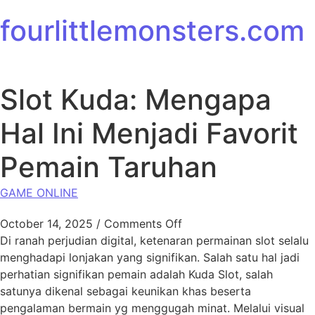
Skip to content
fourlittlemonsters.com
Slot Kuda: Mengapa
Hal Ini Menjadi Favorit
Pemain Taruhan
GAME ONLINE
on Slot Kuda: Mengapa Ha
October 14, 2025
/
Comments Off
Di ranah perjudian digital, ketenaran permainan slot selalu
menghadapi lonjakan yang signifikan. Salah satu hal jadi
perhatian signifikan pemain adalah Kuda Slot, salah
satunya dikenal sebagai keunikan khas beserta
pengalaman bermain yg menggugah minat. Melalui visual