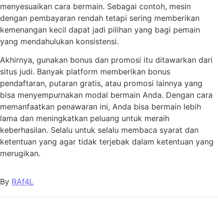
menyesuaikan cara bermain. Sebagai contoh, mesin
dengan pembayaran rendah tetapi sering memberikan
kemenangan kecil dapat jadi pilihan yang bagi pemain
yang mendahulukan konsistensi.
Akhirnya, gunakan bonus dan promosi itu ditawarkan dari
situs judi. Banyak platform memberikan bonus
pendaftaran, putaran gratis, atau promosi lainnya yang
bisa menyempurnakan modal bermain Anda. Dengan cara
memanfaatkan penawaran ini, Anda bisa bermain lebih
lama dan meningkatkan peluang untuk meraih
keberhasilan. Selalu untuk selalu membaca syarat dan
ketentuan yang agar tidak terjebak dalam ketentuan yang
merugikan.
By
RAf4L