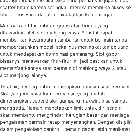
strategi taruhan mereka. Selain itu, perhatikan juga simbol
scatter hitam karena seringkali mereka membuka akses ke
fitur bonus yang dapat meningkatkan kemenangan.
Manfaatkan fitur putaran gratis atau bonus yang
ditawarkan oleh slot mahjong ways. Fitur ini dapat
memberikan kesempatan tambahan untuk bermain tanpa
mempertaruhkan modal, sekaligus meningkatkan peluang
untuk mendapatkan kombinasi pemenang. Slot gacor
biasanya menawarkan fitur-fitur ini, jadi pastikan untuk
memanfaatkannya saat bermain di mahjong ways 2 atau
slot mahjong lainnya.
Terakhir, penting untuk menetapkan batasan saat bermain.
Slot yang menawarkan permainan yang mudah
dimenangkan, seperti slot gampang maxwin, bisa sangat
menggoda. Namun, menetapkan limit untuk diri sendiri
akan membantu menghindari kerugian besar dan menjaga
pengalaman bermain tetap menyenangkan. Dengan disiplin
dalam pengelolaan bankroll, pemain dapat lebih menikmati