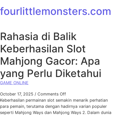
Skip to content
fourlittlemonsters.com
Rahasia di Balik
Keberhasilan Slot
Mahjong Gacor: Apa
yang Perlu Diketahui
GAME ONLINE
on Rahasia di Balik Kebe
October 17, 2025
/
Comments Off
Keberhasilan permainan slot semakin menarik perhatian
para pemain, terutama dengan hadirnya varian populer
seperti Mahjong Ways dan Mahjong Ways 2. Dalam dunia