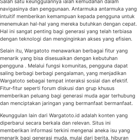
Salah satu keunggulannya ialah kemudahan dalam
navigasinya dan penggunaan. Antarmuka antarmuka yang
intuitif memberikan kemampuan kepada pengguna untuk
menemukan hal-hal yang mereka butuhkan dengan cepat.
Hal ini sangat penting bagi generasi yang telah terbiasa
dengan teknologi dan menginginkan akses yang efisien.
Selain itu, Wargatoto menawarkan berbagai fitur yang
menarik yang bisa disesuaikan dengan kebutuhan
pengguna . Melalui fungsi komunitas, pengguna dapat
saling berbagi berbagi pengalaman, yang menjadikan
Wargatoto sebagai tempat interaksi sosial dan efektif.
Fitur-fitur seperti forum diskusi dan grup khusus
memberikan peluang bagi generasi muda agar terhubung
dan menciptakan jaringan yang bermanfaat bermanfaat.
Keunggulan lain dari Wargatoto.id adalah konten yang
diperbarui secara berkala dan relevan. Situs ini
memberikan informasi terkini mengenai aneka isu yang
menarik bagi generasi muda, mulai dari berita, hiburan