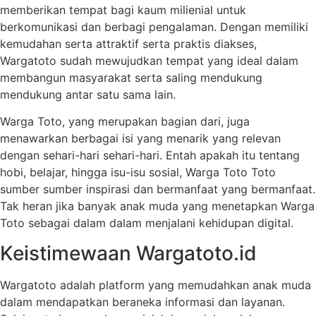
memberikan tempat bagi kaum milienial untuk
berkomunikasi dan berbagi pengalaman. Dengan memiliki
kemudahan serta attraktif serta praktis diakses,
Wargatoto sudah mewujudkan tempat yang ideal dalam
membangun masyarakat serta saling mendukung
mendukung antar satu sama lain.
Warga Toto, yang merupakan bagian dari, juga
menawarkan berbagai isi yang menarik yang relevan
dengan sehari-hari sehari-hari. Entah apakah itu tentang
hobi, belajar, hingga isu-isu sosial, Warga Toto Toto
sumber sumber inspirasi dan bermanfaat yang bermanfaat.
Tak heran jika banyak anak muda yang menetapkan Warga
Toto sebagai dalam dalam menjalani kehidupan digital.
Keistimewaan Wargatoto.id
Wargatoto adalah platform yang memudahkan anak muda
dalam mendapatkan beraneka informasi dan layanan.