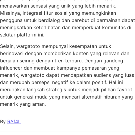
menawarkan sensasi yang unik yang lebih menarik.
Misalnya, integrasi fitur sosial yang memungkinkan
pengguna untuk berdialog dan berebut di permainan dapat
meningkatkan keterlibatan dan memperkuat komunitas di
sekitar platform ini.
Selain, wargatoto mempunyai kesempatan untuk
berinovasi dengan memberikan konten yang relevan dan
berjalan seiring dengan tren terbaru. Dengan gandeng
influencer dan membuat kampanye pemasaran yang
menarik, wargatoto dapat mendapatkan audiens yang luas
dan merubah persepsi negatif ke dalam positif. Hal ini
merupakan langkah strategis untuk menjadi pilihan favorit
untuk generasi muda yang mencari alternatif hiburan yang
menarik yang aman.
By
RAf4L