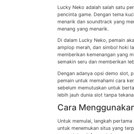
Lucky Neko adalah salah satu per
pencinta game. Dengan tema kuci
menarik dan soundtrack yang meng
menang yang menarik.
Di dalam Lucky Neko, pemain aka
amplop merah, dan simbol hoki la
memberikan kemenangan yang meng
semakin seru dan memberikan le
Dengan adanya opsi demo slot, p
pemain untuk memahami cara kerja
sebelum memutuskan untuk bertar
lebih jauh dunia slot tanpa tekana
Cara Menggunaka
Untuk memulai, langkah pertama 
untuk menemukan situs yang terpe