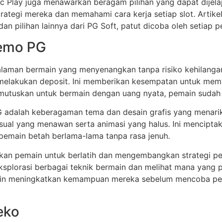
tic Play juga menawarkan beragam pilihan yang dapat dije
ategi mereka dan memahami cara kerja setiap slot. Artik
n pilihan lainnya dari PG Soft, patut dicoba oleh setiap p
Demo PG
aman bermain yang menyenangkan tanpa risiko kehilanga
 melakukan deposit. Ini memberikan kesempatan untuk me
memutuskan untuk bermain dengan uang nyata, pemain sudah s
PG adalah keberagaman tema dan desain grafis yang menari
sual yang menawan serta animasi yang halus. Ini mencipt
pemain betah berlama-lama tanpa rasa jenuh.
nkan pemain untuk berlatih dan mengembangkan strategi 
lorasi berbagai teknik bermain dan melihat mana yang pali
gin meningkatkan kemampuan mereka sebelum mencoba per
eko