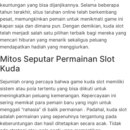
keuntungan yang bisa dijanjikannya. Selama beberapa
tahun terakhir, situs taruhan online telah berkembang
pesat, memungkinkan pemain untuk menikmati game ini
kapan saja dan dimana pun. Dengan demikian, kuda slot
telah menjadi salah satu pilihan terbaik bagi mereka yang
mencari hiburan yang menarik sekaligus peluang
mendapatkan hadiah yang menggiurkan.
Mitos Seputar Permainan Slot
Kuda
Sejumlah orang percaya bahwa game kuda slot memiliki
sistem atau pola tertentu yang bisa diikuti untuk
meningkatkan peluang kemenangan. Kepercayaan ini
sering memikat para pemain baru yang ingin untuk
menggali "rahasia" di balik permainan . Padahal, kuda slot
adalah permainan yang sepenuhnya tergantung pada
keberuntungan dan hasil ditetapkan secara acak. Tidak