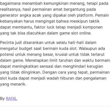
bagaimana menambah kemungkinan menang, tetapi pada
realitasnya, hasil permainan amat bergantung pada
generator angka acak yang dipakai oleh platform. Pemain
kebanyakan harus mengingat bahwa meskipun taktik
dapat membantu, faktor luck tetap menjadi komponen
yang tak bisa diacuhkan dalam game slot online.
Pecinta judi disarankan untuk selalu hati-hati dalam
mengatur budget saat bermain kuda slot. Walaupun ada
potensi untuk menang besar, krusial untuk tidak terlarut
dalam game. Menetapkan limit taruhan dan waktu bermain
dapat meningkatkan sensasi dan menghindari kerugian
yang tidak diinginkan. Dengan cara yang tepat, permainan
slot kuda dapat menjadi wadah hiburan dan pengalaman
yang menarik.
By
RAf4L