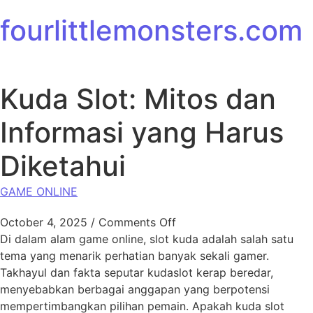
Skip to content
fourlittlemonsters.com
Kuda Slot: Mitos dan
Informasi yang Harus
Diketahui
GAME ONLINE
on Kuda Slot: Mitos dan I
October 4, 2025
/
Comments Off
Di dalam alam game online, slot kuda adalah salah satu
tema yang menarik perhatian banyak sekali gamer.
Takhayul dan fakta seputar kudaslot kerap beredar,
menyebabkan berbagai anggapan yang berpotensi
mempertimbangkan pilihan pemain. Apakah kuda slot