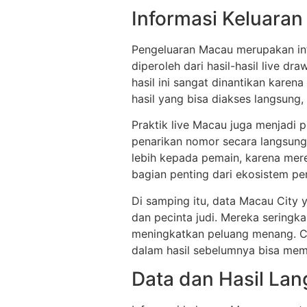
Informasi Keluaran
Pengeluaran Macau merupakan info
diperoleh dari hasil-hasil live d
hasil ini sangat dinantikan kare
hasil yang bisa diakses langsung
Praktik live Macau juga menjadi p
penarikan nomor secara langsung
lebih kepada pemain, karena mere
bagian penting dari ekosistem per
Di samping itu, data Macau City 
dan pecinta judi. Mereka seringk
meningkatkan peluang menang. C
dalam hasil sebelumnya bisa mem
Data dan Hasil La