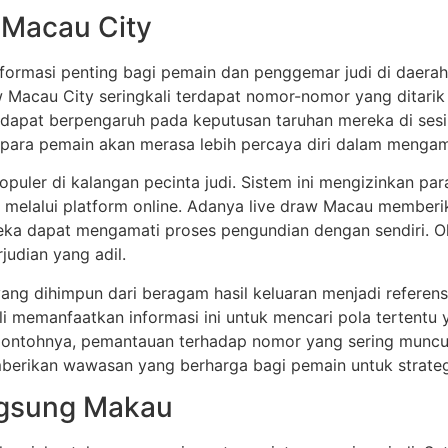
 Macau City
rmasi penting bagi pemain dan penggemar judi di daerah i
raw Macau City seringkali terdapat nomor-nomor yang ditarik 
na dapat berpengaruh pada keputusan taruhan mereka di ses
, para pemain akan merasa lebih percaya diri dalam mengam
opuler di kalangan pecinta judi. Sistem ini mengizinkan pa
 melalui platform online. Adanya live draw Macau memberi
ka dapat mengamati proses pengundian dengan sendiri. Ole
judian yang adil.
yang dihimpun dari beragam hasil keluaran menjadi referens
ali memanfaatkan informasi ini untuk mencari pola tertent
ontohnya, pemantauan terhadap nomor yang sering muncul
berikan wawasan yang berharga bagi pemain untuk strateg
ngsung Makau