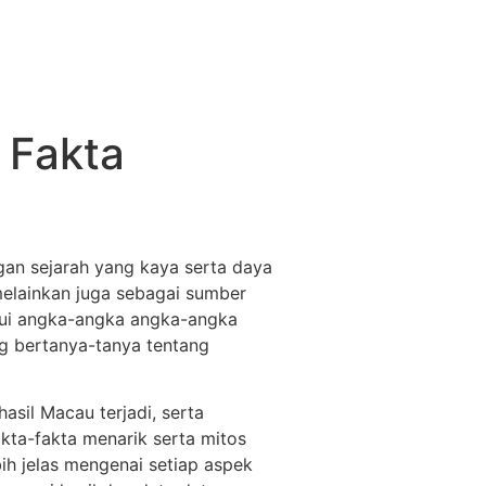
 Fakta
ngan sejarah yang kaya serta daya
 melainkan juga sebagai sumber
alui angka-angka angka-angka
ng bertanya-tanya tentang
asil Macau terjadi, serta
kta-fakta menarik serta mitos
h jelas mengenai setiap aspek