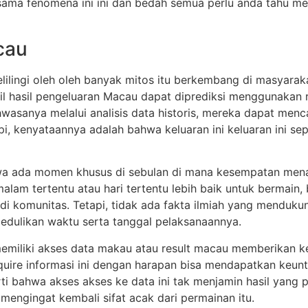
bersama fenomena ini ini dan bedah semua perlu anda tahu m
cau
kelilingi oleh oleh banyak mitos itu berkembang di masyarak
il hasil pengeluaran Macau dapat diprediksi menggunakan
wasanya melalui analisis data historis, mereka dapat men
api, kenyataannya adalah bahwa keluaran ini keluaran ini s
wa ada momen khusus di sebulan di mana kesempatan menan
lam tertentu atau hari tertentu lebih baik untuk bermain,
di komunitas. Tetapi, tidak ada fakta ilmiah yang mendukung
edulikan waktu serta tanggal pelaksanaannya.
emiliki akses data makau atau result macau memberikan ke
quire informasi ini dengan harapan bisa mendapatkan keun
ti bahwa akses akses ke data ini tak menjamin hasil yang p
 mengingat kembali sifat acak dari permainan itu.