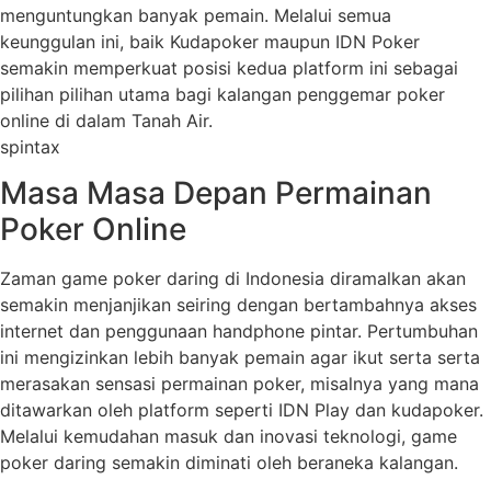
menguntungkan banyak pemain. Melalui semua
keunggulan ini, baik Kudapoker maupun IDN Poker
semakin memperkuat posisi kedua platform ini sebagai
pilihan pilihan utama bagi kalangan penggemar poker
online di dalam Tanah Air.
spintax
Masa Masa Depan Permainan
Poker Online
Zaman game poker daring di Indonesia diramalkan akan
semakin menjanjikan seiring dengan bertambahnya akses
internet dan penggunaan handphone pintar. Pertumbuhan
ini mengizinkan lebih banyak pemain agar ikut serta serta
merasakan sensasi permainan poker, misalnya yang mana
ditawarkan oleh platform seperti IDN Play dan kudapoker.
Melalui kemudahan masuk dan inovasi teknologi, game
poker daring semakin diminati oleh beraneka kalangan.