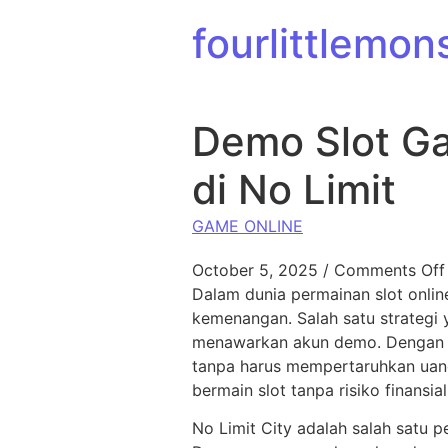
Skip to content
fourlittlemon
Demo Slot G
di No Limit
GAME ONLINE
October 5, 2025
/
Comments Off
Dalam dunia permainan slot onli
kemenangan. Salah satu strategi
menawarkan akun demo. Dengan 
tanpa harus mempertaruhkan uang
bermain slot tanpa risiko finansial
No Limit City adalah salah satu 