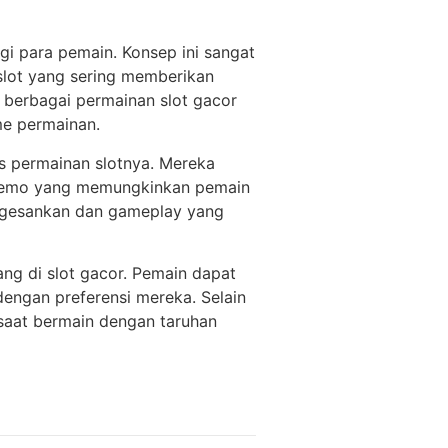
i para pemain. Konsep ini sangat
 slot yang sering memberikan
berbagai permainan slot gacor
me permainan.
s permainan slotnya. Mereka
 demo yang memungkinkan pemain
ngesankan dan gameplay yang
g di slot gacor. Pemain dapat
engan preferensi mereka. Selain
 saat bermain dengan taruhan