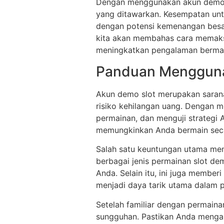
Dengan menggunakan akun demo No
yang ditawarkan. Kesempatan unt
dengan potensi kemenangan besar
kita akan membahas cara memaksi
meningkatkan pengalaman bermain
Panduan Mengguna
Akun demo slot merupakan saran
risiko kehilangan uang. Dengan 
permainan, dan menguji strategi 
memungkinkan Anda bermain secar
Salah satu keuntungan utama me
berbagai jenis permainan slot d
Anda. Selain itu, ini juga member
menjadi daya tarik utama dalam p
Setelah familiar dengan permaina
sungguhan. Pastikan Anda mengal