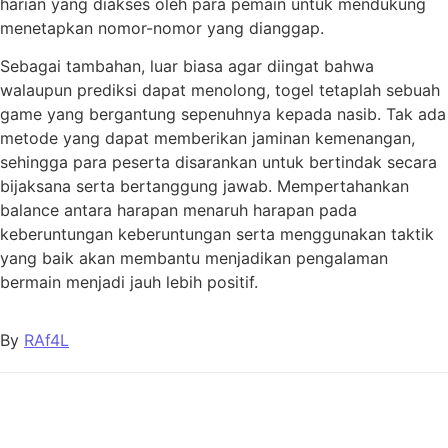
harian yang diakses oleh para pemain untuk mendukung
menetapkan nomor-nomor yang dianggap.
Sebagai tambahan, luar biasa agar diingat bahwa
walaupun prediksi dapat menolong, togel tetaplah sebuah
game yang bergantung sepenuhnya kepada nasib. Tak ada
metode yang dapat memberikan jaminan kemenangan,
sehingga para peserta disarankan untuk bertindak secara
bijaksana serta bertanggung jawab. Mempertahankan
balance antara harapan menaruh harapan pada
keberuntungan keberuntungan serta menggunakan taktik
yang baik akan membantu menjadikan pengalaman
bermain menjadi jauh lebih positif.
By
RAf4L