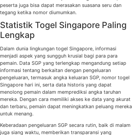
peserta juga bisa dapat merasakan suasana seru dan
tegang ketika nomor diumumkan.
Statistik Togel Singapore Paling
Lengkap
Dalam dunia lingkungan togel Singapore, informasi
menjadi aspek yang sungguh krusial bagi para para
pemain. Data SGP yang terlengkap mengandung setiap
informasi tentang berkaitan dengan pengeluaran
pengeluaran, termasuk angka keluaran SGP, nomor togel
Singapore hari ini, serta data historis yang dapat
menolong pemain dalam memprediksi angka taruhan
mereka. Dengan cara memiliki akses ke data yang akurat
dan terbaru, pemain dapat meningkatkan peluang mereka
untuk menang.
Keberadaan pengeluaran SGP secara rutin, baik di malam
juga siang waktu, memberikan transparansi yang