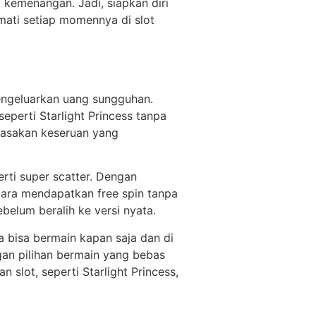
kemenangan. Jadi, siapkan diri
mati setiap momennya di slot
engeluarkan uang sungguhan.
eperti Starlight Princess tanpa
rasakan keseruan yang
erti super scatter. Dengan
ara mendapatkan free spin tanpa
belum beralih ke versi nyata.
a bisa bermain kapan saja dan di
an pilihan bermain yang bebas
slot, seperti Starlight Princess,