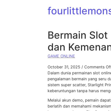
Skip to content
fourlittlemon
Bermain Slot
dan Kemenan
GAME ONLINE
October 31, 2025
/
Comments Of
Dalam dunia permainan slot onlin
pengalaman bermain yang seru da
sistem super scatter, Starlight Pr
keberuntungan tanpa harus mengel
Melalui akun demo, pemain dapat 
berlatih dan memahami mekanisme