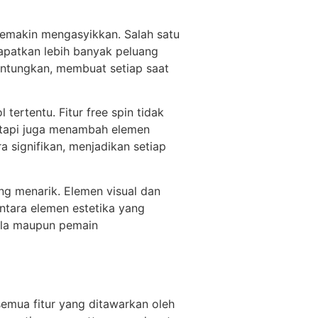
semakin mengasyikkan. Salah satu
patkan lebih banyak peluang
untungkan, membuat setiap saat
tertentu. Fitur free spin tidak
tapi juga menambah elemen
 signifikan, menjadikan setiap
ng menarik. Elemen visual dan
ntara elemen estetika yang
mula maupun pemain
emua fitur yang ditawarkan oleh