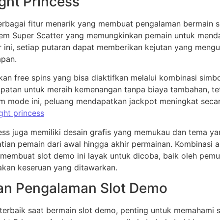
ight Princess
 berbagai fitur menarik yang membuat pengalaman bermain 
stem Super Scatter yang memungkinkan pemain untuk menda
 ini, setiap putaran dapat memberikan kejutan yang meng
apan.
an free spins yang bisa diaktifkan melalui kombinasi simbol 
atan untuk meraih kemenangan tanpa biaya tambahan, te
m mode ini, peluang mendapatkan jackpot meningkat secara
ight princess
ncess juga memiliki desain grafis yang memukau dan tema ya
tian pemain dari awal hingga akhir permainan. Kombinasi a
if membuat slot demo ini layak untuk dicoba, baik oleh pe
kan keseruan yang ditawarkan.
an Pengalaman Slot Demo
rbaik saat bermain slot demo, penting untuk memahami s