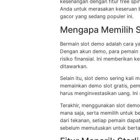
kesenangan dengan fitur free spi
Anda untuk merasakan keseruan be
gacor yang sedang populer ini.
Mengapa Memilih 
Bermain slot demo adalah cara y
Dengan akun demo, para pemain da
risiko finansial. Ini memberika
ditawarkan.
Selain itu, slot demo sering kali
memainkan demo slot gratis, pe
harus menginvestasikan uang. Ini 
Terakhir, menggunakan slot demo 
mana saja, serta memilih untuk 
dari tekanan, setiap pemain dapa
sebelum memutuskan untuk berta