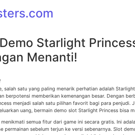
sters.com
 Demo Starlight Princes
gan Menanti!
on Bermain Slot Demo Starlight Princess: Keseruan dan K
f
e, salah satu yang paling menarik perhatian adalah Starlig
n berpotensi memberikan kemenangan besar. Dengan berba
incess menjadi salah satu pilihan favorit bagi para penjudi
uarkan uang, bermain demo slot Starlight Princess bisa me
menikmati semua fitur dari game ini secara gratis. Ini ad
 permainan sebelum terjun ke versi sebenarnya. Slot dem