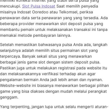
memiliki koneksi internet yang stabil serta pulsa yang
mencukupi.
Slot Pulsa Indosat
Saat memilih penyedia
misalnya Indosat Ooredoo atau Telkomsel, periksa
penawaran data serta penawaran yang yang tersedia. Ada
beberapa provider menawarkan slot deposit pulsa yang
membantu pemain untuk melaksanakan transaksi ini tanpa
memakai metode pembayaran lainnya.
Setelah memastikan bahwasanya pulsa Anda ada, langkah
selanjutnya adalah memilih situs permainan slot yang
terpercaya. Banyak sekali situs yang menawarkan
berbagai jenis game slot dengan sistem deposit pulsa.
Pastikan juga untuk melakukan registrasi pada website itu
dan melaksanakannya verifikasi terhadap akun agar
pengalaman bermain Anda jadi lebih aman dan nyaman.
Website-website ini biasanya menawarkan berbagai pilihan
game yang bisa diakses dengan mudah melalui perangkat
genggam.
Yang terpenting, jangan lupa untuk selalu mengerti aturan-