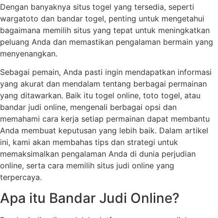
Dengan banyaknya situs togel yang tersedia, seperti
wargatoto dan bandar togel, penting untuk mengetahui
bagaimana memilih situs yang tepat untuk meningkatkan
peluang Anda dan memastikan pengalaman bermain yang
menyenangkan.
Sebagai pemain, Anda pasti ingin mendapatkan informasi
yang akurat dan mendalam tentang berbagai permainan
yang ditawarkan. Baik itu togel online, toto togel, atau
bandar judi online, mengenali berbagai opsi dan
memahami cara kerja setiap permainan dapat membantu
Anda membuat keputusan yang lebih baik. Dalam artikel
ini, kami akan membahas tips dan strategi untuk
memaksimalkan pengalaman Anda di dunia perjudian
online, serta cara memilih situs judi online yang
terpercaya.
Apa itu Bandar Judi Online?