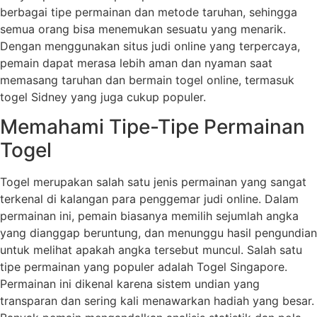
berbagai tipe permainan dan metode taruhan, sehingga
semua orang bisa menemukan sesuatu yang menarik.
Dengan menggunakan situs judi online yang terpercaya,
pemain dapat merasa lebih aman dan nyaman saat
memasang taruhan dan bermain togel online, termasuk
togel Sidney yang juga cukup populer.
Memahami Tipe-Tipe Permainan
Togel
Togel merupakan salah satu jenis permainan yang sangat
terkenal di kalangan para penggemar judi online. Dalam
permainan ini, pemain biasanya memilih sejumlah angka
yang dianggap beruntung, dan menunggu hasil pengundian
untuk melihat apakah angka tersebut muncul. Salah satu
tipe permainan yang populer adalah Togel Singapore.
Permainan ini dikenal karena sistem undian yang
transparan dan sering kali menawarkan hadiah yang besar.