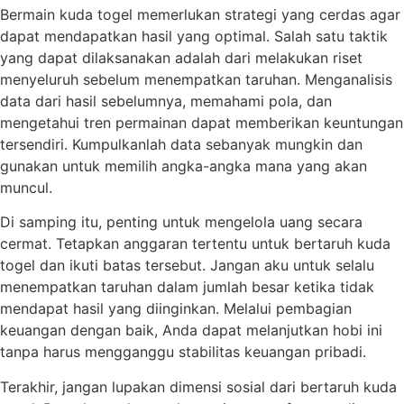
Bermain kuda togel memerlukan strategi yang cerdas agar
dapat mendapatkan hasil yang optimal. Salah satu taktik
yang dapat dilaksanakan adalah dari melakukan riset
menyeluruh sebelum menempatkan taruhan. Menganalisis
data dari hasil sebelumnya, memahami pola, dan
mengetahui tren permainan dapat memberikan keuntungan
tersendiri. Kumpulkanlah data sebanyak mungkin dan
gunakan untuk memilih angka-angka mana yang akan
muncul.
Di samping itu, penting untuk mengelola uang secara
cermat. Tetapkan anggaran tertentu untuk bertaruh kuda
togel dan ikuti batas tersebut. Jangan aku untuk selalu
menempatkan taruhan dalam jumlah besar ketika tidak
mendapat hasil yang diinginkan. Melalui pembagian
keuangan dengan baik, Anda dapat melanjutkan hobi ini
tanpa harus mengganggu stabilitas keuangan pribadi.
Terakhir, jangan lupakan dimensi sosial dari bertaruh kuda