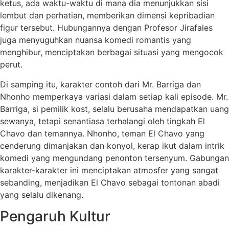
ketus, ada waktu-waktu di mana dia menunjukkan sisi
lembut dan perhatian, memberikan dimensi kepribadian
figur tersebut. Hubungannya dengan Profesor Jirafales
juga menyuguhkan nuansa komedi romantis yang
menghibur, menciptakan berbagai situasi yang mengocok
perut.
Di samping itu, karakter contoh dari Mr. Barriga dan
Nhonho memperkaya variasi dalam setiap kali episode. Mr.
Barriga, si pemilik kost, selalu berusaha mendapatkan uang
sewanya, tetapi senantiasa terhalangi oleh tingkah El
Chavo dan temannya. Nhonho, teman El Chavo yang
cenderung dimanjakan dan konyol, kerap ikut dalam intrik
komedi yang mengundang penonton tersenyum. Gabungan
karakter-karakter ini menciptakan atmosfer yang sangat
sebanding, menjadikan El Chavo sebagai tontonan abadi
yang selalu dikenang.
Pengaruh Kultur