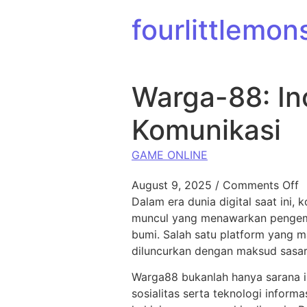
Skip to content
fourlittlemon
Warga-88: In
Komunikasi
GAME ONLINE
o
August 9, 2025
/
Comments Off
Dalam era dunia digital saat ini,
muncul yang menawarkan pengem
bumi. Salah satu platform yang 
diluncurkan dengan maksud sasar
Warga88 bukanlah hanya sarana i
sosialitas serta teknologi info