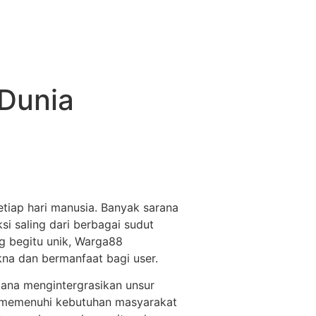
 Dunia
setiap hari manusia. Banyak sarana
saling dari berbagai sudut
g begitu unik, Warga88
na dan bermanfaat bagi user.
ana mengintergrasikan unsur
a memenuhi kebutuhan masyarakat