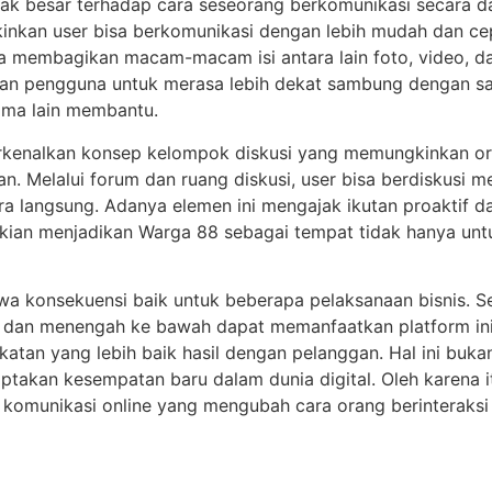
 besar terhadap cara seseorang berkomunikasi secara dari
gkinkan user bisa berkomunikasi dengan lebih mudah dan c
ga membagikan macam-macam isi antara lain foto, video, d
nkan pengguna untuk merasa lebih dekat sambung dengan sa
ama lain membantu.
rkenalkan konsep kelompok diskusi yang memungkinkan or
n. Melalui forum dan ruang diskusi, user bisa berdiskusi me
ara langsung. Adanya elemen ini mengajak ikutan proaktif 
ian menjadikan Warga 88 sebagai tempat tidak hanya untuk
a konsekuensi baik untuk beberapa pelaksanaan bisnis. S
o dan menengah ke bawah dapat memanfaatkan platform i
tan yang lebih baik hasil dengan pelanggan. Hal ini bu
iptakan kesempatan baru dalam dunia digital. Oleh karena 
t komunikasi online yang mengubah cara orang berinteraksi