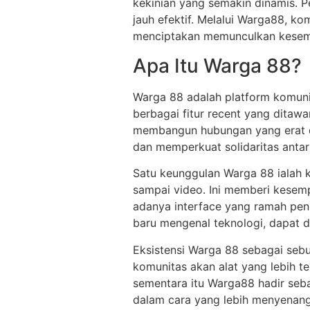
kekinian yang semakin dinamis. 
jauh efektif. Melalui Warga88, ko
menciptakan memunculkan kesempa
Apa Itu Warga 88?
Warga 88 adalah platform komuni
berbagai fitur recent yang dita
membangun hubungan yang erat di
dan memperkuat solidaritas antar
Satu keunggulan Warga 88 ialah
sampai video. Ini memberi kesem
adanya interface yang ramah pen
baru mengenal teknologi, dapat d
Eksistensi Warga 88 sebagai seb
komunitas akan alat yang lebih te
sementara itu Warga88 hadir seb
dalam cara yang lebih menyenan