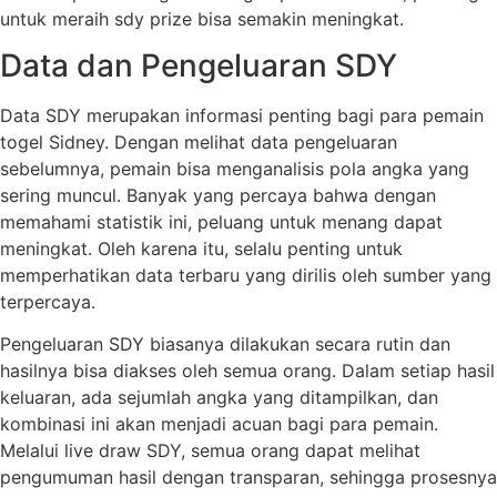
untuk meraih sdy prize bisa semakin meningkat.
Data dan Pengeluaran SDY
Data SDY merupakan informasi penting bagi para pemain
togel Sidney. Dengan melihat data pengeluaran
sebelumnya, pemain bisa menganalisis pola angka yang
sering muncul. Banyak yang percaya bahwa dengan
memahami statistik ini, peluang untuk menang dapat
meningkat. Oleh karena itu, selalu penting untuk
memperhatikan data terbaru yang dirilis oleh sumber yang
terpercaya.
Pengeluaran SDY biasanya dilakukan secara rutin dan
hasilnya bisa diakses oleh semua orang. Dalam setiap hasil
keluaran, ada sejumlah angka yang ditampilkan, dan
kombinasi ini akan menjadi acuan bagi para pemain.
Melalui live draw SDY, semua orang dapat melihat
pengumuman hasil dengan transparan, sehingga prosesnya