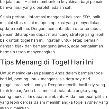
berjalan adil. Hal ini memberikan keyakinan bagi pemain
bahwa hasil yang diperoleh adalah sah.
Selalu perbarui informasi mengenai keluaran SDY, baik
melalui situs resmi maupun aplikasi yang menyediakan
update realtime. Dengan memanfaatkan data tersebut,
pemain diharapkan dapat merancang strategi yang lebih
baik untuk togel hari ini. Ingatlah untuk tetap bermain
dengan bijak dan bertanggung jawab, agar pengalaman
bermain tetap menyenangkan.
Tips Menang di Togel Hari Ini
Untuk meningkatkan peluang Anda dalam bermain togel
hari ini, penting untuk menganalisis data sdy dari
pengeluaran sebelumnya. Dengan meneliti hasil sdy yang
telah keluar, Anda bisa melihat pola atau angka yang
sering muncul. Ini dapat membantu Anda membuat pilihan
yang lebih cerdas dalam memilih angka togel sydney yang
akan dimainkan.