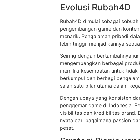
Evolusi Rubah4D
Rubah4D dimulai sebagai sebuah 
pengembangan game dan konten kre
menarik. Pengalaman pribadi da
lebih tinggi, menjadikannya sebu
Seiring dengan bertambahnya jum
mengembangkan berbagai produk d
memiliki kesempatan untuk tidak
berkumpul dan berbagi pengalama
salah satu pilar utama dalam keg
Dengan upaya yang konsisten dan
penggemar game di Indonesia. Ber
visibilitas dan kredibilitas bra
nyata dari bagaimana passion da
pesat.