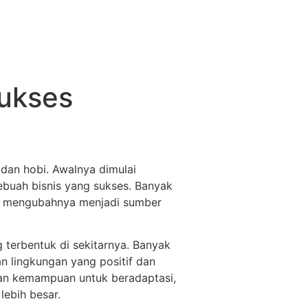
Sukses
dan hobi. Awalnya dimulai
ebuah bisnis yang sukses. Banyak
dan mengubahnya menjadi sumber
g terbentuk di sekitarnya. Banyak
 lingkungan yang positif dan
an kemampuan untuk beradaptasi,
ebih besar.