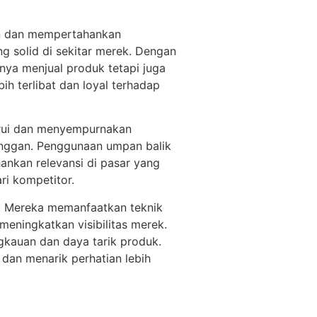
ian dan mempertahankan
 solid di sekitar merek. Dengan
anya menjual produk tetapi juga
 terlibat dan loyal terhadap
arui dan menyempurnakan
anggan. Penggunaan umpan balik
nkan relevansi di pasar yang
ri kompetitor.
D. Mereka memanfaatkan teknik
meningkatkan visibilitas merek.
gkauan dan daya tarik produk.
 dan menarik perhatian lebih