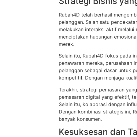
Strategi Bisnis yang
Rubah4D telah berhasil mengemba
pelanggan. Salah satu pendekata
melakukan interaksi aktif melalui
menciptakan hubungan emosional 
merek.
Selain itu, Rubah4D fokus pada 
penawaran mereka, perusahaan in
pelanggan sebagai dasar untuk p
kompetitif. Dengan menjaga kuali
Terakhir, strategi pemasaran ya
pemasaran digital yang efektif, t
Selain itu, kolaborasi dengan i
Dengan kombinasi strategis ini, 
banyak konsumen.
Kesuksesan dan T