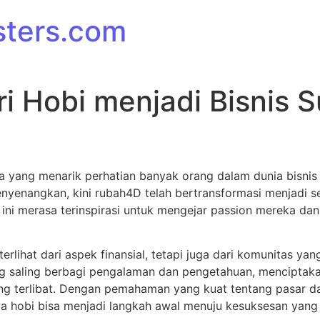
sters.com
i Hobi menjadi Bisnis 
on Rubah4D: Dari Hobi menjadi Bisnis Sukses
yang menarik perhatian banyak orang dalam dunia bisnis 
nyenangkan, kini rubah4D telah bertransformasi menjadi s
k ini merasa terinspirasi untuk mengejar passion mereka 
rlihat dari aspek finansial, tetapi juga dari komunitas yan
g saling berbagi pengalaman dan pengetahuan, menciptakan
g terlibat. Dengan pemahaman yang kuat tentang pasar d
 hobi bisa menjadi langkah awal menuju kesuksesan yang l