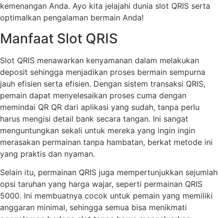
kemenangan Anda. Ayo kita jelajahi dunia slot QRIS serta
optimalkan pengalaman bermain Anda!
Manfaat Slot QRIS
Slot QRIS menawarkan kenyamanan dalam melakukan
deposit sehingga menjadikan proses bermain sempurna
jauh efisien serta efisien. Dengan sistem transaksi QRIS,
pemain dapat menyelesaikan proses cuma dengan
memindai QR QR dari aplikasi yang sudah, tanpa perlu
harus mengisi detail bank secara tangan. Ini sangat
menguntungkan sekali untuk mereka yang ingin ingin
merasakan permainan tanpa hambatan, berkat metode ini
yang praktis dan nyaman.
Selain itu, permainan QRIS juga mempertunjukkan sejumlah
opsi taruhan yang harga wajar, seperti permainan QRIS
5000. Ini membuatnya cocok untuk pemain yang memiliki
anggaran minimal, sehingga semua bisa menikmati