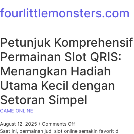
Skip to content
fourlittlemonsters.com
Petunjuk Komprehensif
Permainan Slot QRIS:
Menangkan Hadiah
Utama Kecil dengan
Setoran Simpel
GAME ONLINE
on Petunjuk Komprehensif
August 12, 2025
/
Comments Off
Saat ini, permainan judi slot online semakin favorit di