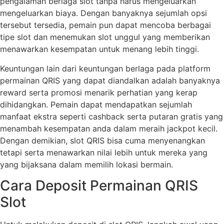
pengalaman berlaga slot tanpa harus mengeluarkan
mengeluarkan biaya. Dengan banyaknya sejumlah opsi
tersebut tersedia, pemain pun dapat mencoba berbagai
tipe slot dan menemukan slot unggul yang memberikan
menawarkan kesempatan untuk menang lebih tinggi.
Keuntungan lain dari keuntungan berlaga pada platform
permainan QRIS yang dapat diandalkan adalah banyaknya
reward serta promosi menarik perhatian yang kerap
dihidangkan. Pemain dapat mendapatkan sejumlah
manfaat ekstra seperti cashback serta putaran gratis yang
menambah kesempatan anda dalam meraih jackpot kecil.
Dengan demikian, slot QRIS bisa cuma menyenangkan
tetapi serta menawarkan nilai lebih untuk mereka yang
yang bijaksana dalam memilih lokasi bermain.
Cara Deposit Permainan QRIS
Slot