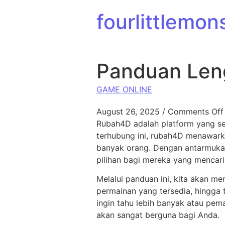
Skip to content
fourlittlemon
Panduan Le
GAME ONLINE
August 26, 2025
/
Comments Off
Rubah4D adalah platform yang se
terhubung ini, rubah4D menawark
banyak orang. Dengan antarmuka 
pilihan bagi mereka yang mencari
Melalui panduan ini, kita akan me
permainan yang tersedia, hingga
ingin tahu lebih banyak atau pem
akan sangat berguna bagi Anda.