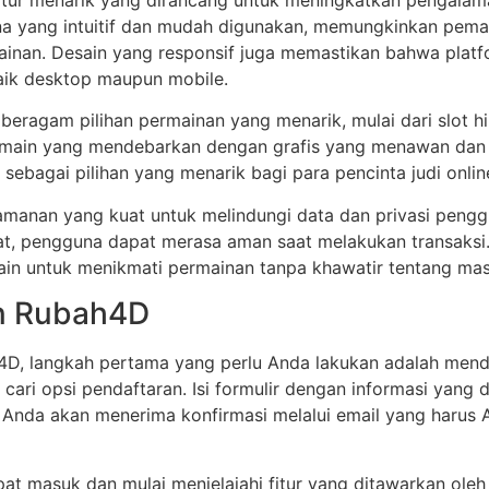
a yang intuitif dan mudah digunakan, memungkinkan pema
mainan. Desain yang responsif juga memastikan bahwa plat
aik desktop maupun mobile.
beragam pilihan permainan yang menarik, mulai dari slot 
ain yang mendebarkan dengan grafis yang menawan dan efe
sebagai pilihan yang menarik bagi para pencinta judi onlin
amanan yang kuat untuk melindungi data dan privasi pengg
t, pengguna dapat merasa aman saat melakukan transaksi. 
in untuk menikmati permainan tanpa khawatir tentang ma
n Rubah4D
, langkah pertama yang perlu Anda lakukan adalah menda
cari opsi pendaftaran. Isi formulir dengan informasi yang 
u, Anda akan menerima konfirmasi melalui email yang harus A
pat masuk dan mulai menjelajahi fitur yang ditawarkan ole