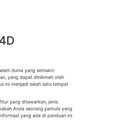
h4D
Dalam dunia yang semakin
n, yang dapat dinikmati oleh
 ini menjadi salah satu tempat
itur yang ditawarkan, jenis
Apakah Anda seorang pemula yang
nformasi yang ada di panduan ini