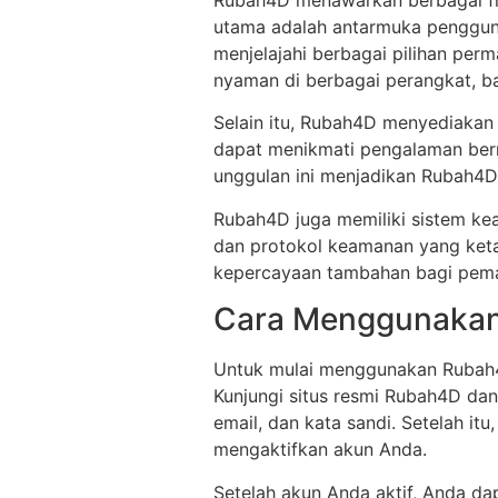
utama adalah antarmuka penggun
menjelajahi berbagai pilihan per
nyaman di berbagai perangkat, b
Selain itu, Rubah4D menyediakan 
dapat menikmati pengalaman berm
unggulan ini menjadikan Rubah4D 
Rubah4D juga memiliki sistem ke
dan protokol keamanan yang keta
kepercayaan tambahan bagi pema
Cara Menggunaka
Untuk mulai menggunakan Rubah4D
Kunjungi situs resmi Rubah4D dan 
email, dan kata sandi. Setelah it
mengaktifkan akun Anda.
Setelah akun Anda aktif, Anda da