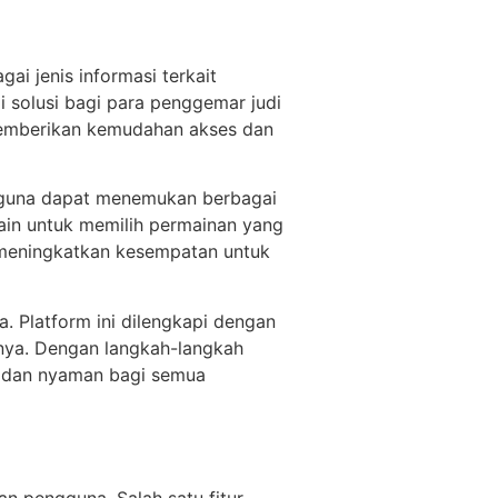
 jenis informasi terkait
 solusi bagi para penggemar judi
 memberikan kemudahan akses dan
ngguna dapat menemukan berbagai
main untuk memilih permainan yang
, meningkatkan kesempatan untuk
Platform ini dilengkapi dengan
anya. Dengan langkah-langkah
 dan nyaman bagi semua
 pengguna. Salah satu fitur