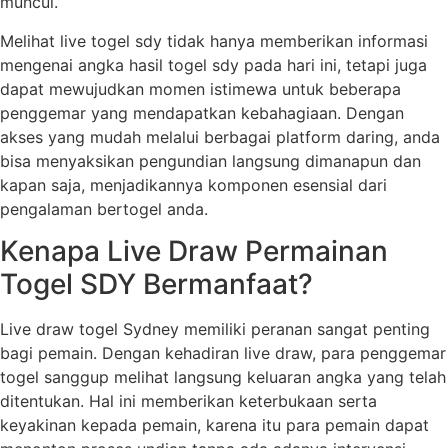
muncul.
Melihat live togel sdy tidak hanya memberikan informasi
mengenai angka hasil togel sdy pada hari ini, tetapi juga
dapat mewujudkan momen istimewa untuk beberapa
penggemar yang mendapatkan kebahagiaan. Dengan
akses yang mudah melalui berbagai platform daring, anda
bisa menyaksikan pengundian langsung dimanapun dan
kapan saja, menjadikannya komponen esensial dari
pengalaman bertogel anda.
Kenapa Live Draw Permainan
Togel SDY Bermanfaat?
Live draw togel Sydney memiliki peranan sangat penting
bagi pemain. Dengan kehadiran live draw, para penggemar
togel sanggup melihat langsung keluaran angka yang telah
ditentukan. Hal ini memberikan keterbukaan serta
keyakinan kepada pemain, karena itu para pemain dapat