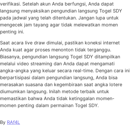
verifikasi. Setelah akun Anda berfungsi, Anda dapat
langsung menyaksikan pengundian langsung Togel SDY
pada jadwal yang telah ditentukan. Jangan lupa untuk
mengecek jam tayang agar tidak melewatkan momen
penting ini.
Saat acara live draw dimulai, pastikan koneksi internet
Anda kuat agar proses menonton tidak terganggu.
Biasanya, pengundian langsung Togel SDY ditampilkan
melalui video streaming dan Anda dapat mengamati
angka-angka yang keluar secara real-time. Dengan cara ini
berpartisipasi dalam pengundian langsung, Anda bisa
merasakan suasana dan kegembiraan saat angka lotere
diumumkan langsung. Inilah metode terbaik untuk
memastikan bahwa Anda tidak ketinggalan momen-
momen penting dalam permainan Togel SDY.
By
RAf4L