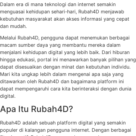
Dalam era di mana teknologi dan internet semakin
menguasai kehidupan sehari-hari, Rubah4D menjawab
kebutuhan masyarakat akan akses informasi yang cepat
dan mudah.
Melalui Rubah4D, pengguna dapat menemukan berbagai
macam sumber daya yang membantu mereka dalam
menjalani kehidupan digital yang lebih baik. Dari hiburan
hingga edukasi, portal ini menawarkan banyak pilihan yang
dapat disesuaikan dengan minat dan kebutuhan individu.
Mari kita ungkap lebih dalam mengenai apa saja yang
ditawarkan oleh Rubah4D dan bagaimana platform ini
dapat mempengaruhi cara kita berinteraksi dengan dunia
digital.
Apa Itu Rubah4D?
Rubah4D adalah sebuah platform digital yang semakin
populer di kalangan pengguna internet. Dengan berbagai