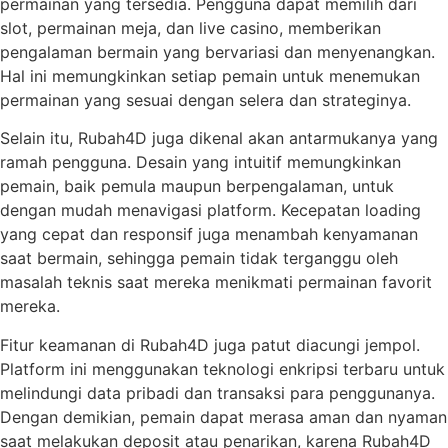
permainan yang tersedia. Pengguna dapat memilih dari
slot, permainan meja, dan live casino, memberikan
pengalaman bermain yang bervariasi dan menyenangkan.
Hal ini memungkinkan setiap pemain untuk menemukan
permainan yang sesuai dengan selera dan strateginya.
Selain itu, Rubah4D juga dikenal akan antarmukanya yang
ramah pengguna. Desain yang intuitif memungkinkan
pemain, baik pemula maupun berpengalaman, untuk
dengan mudah menavigasi platform. Kecepatan loading
yang cepat dan responsif juga menambah kenyamanan
saat bermain, sehingga pemain tidak terganggu oleh
masalah teknis saat mereka menikmati permainan favorit
mereka.
Fitur keamanan di Rubah4D juga patut diacungi jempol.
Platform ini menggunakan teknologi enkripsi terbaru untuk
melindungi data pribadi dan transaksi para penggunanya.
Dengan demikian, pemain dapat merasa aman dan nyaman
saat melakukan deposit atau penarikan, karena Rubah4D