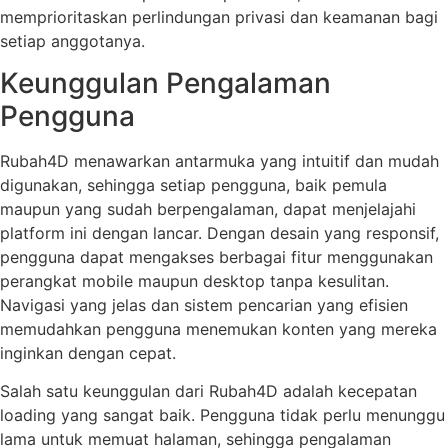
memprioritaskan perlindungan privasi dan keamanan bagi
setiap anggotanya.
Keunggulan Pengalaman
Pengguna
Rubah4D menawarkan antarmuka yang intuitif dan mudah
digunakan, sehingga setiap pengguna, baik pemula
maupun yang sudah berpengalaman, dapat menjelajahi
platform ini dengan lancar. Dengan desain yang responsif,
pengguna dapat mengakses berbagai fitur menggunakan
perangkat mobile maupun desktop tanpa kesulitan.
Navigasi yang jelas dan sistem pencarian yang efisien
memudahkan pengguna menemukan konten yang mereka
inginkan dengan cepat.
Salah satu keunggulan dari Rubah4D adalah kecepatan
loading yang sangat baik. Pengguna tidak perlu menunggu
lama untuk memuat halaman, sehingga pengalaman