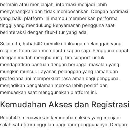
bermain atau menjelajahi informasi menjadi lebih
menyenangkan dan tidak membosankan. Dengan optimasi
yang baik, platform ini mampu memberikan performa
tinggi yang mendukung kenyamanan pengguna saat
berinteraksi dengan fitur-fitur yang ada.
Selain itu, Rubah4D memiliki dukungan pelanggan yang
responsif dan siap membantu kapan saja. Pengguna dapat
dengan mudah menghubungi tim support untuk
mendapatkan bantuan dengan berbagai masalah yang
mungkin muncul. Layanan pelanggan yang ramah dan
profesional ini memperkuat rasa aman bagi pengguna,
menjadikan pengalaman mereka lebih positif dan
memuaskan saat menggunakan platform ini.
Kemudahan Akses dan Registrasi
Rubah4D menawarkan kemudahan akses yang menjadi
salah satu fitur unggulan bagi para penggunanya. Dengan