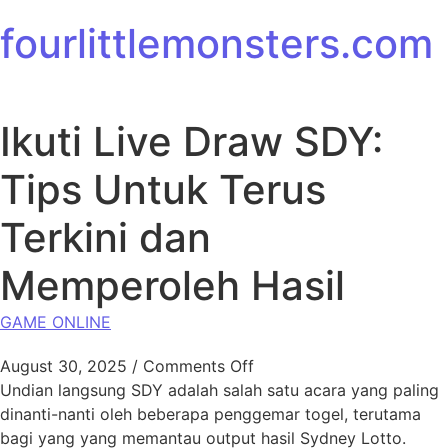
Skip to content
fourlittlemonsters.com
Ikuti Live Draw SDY:
Tips Untuk Terus
Terkini dan
Memperoleh Hasil
GAME ONLINE
on Ikuti Live Draw SDY: 
August 30, 2025
/
Comments Off
Undian langsung SDY adalah salah satu acara yang paling
dinanti-nanti oleh beberapa penggemar togel, terutama
bagi yang yang memantau output hasil Sydney Lotto.