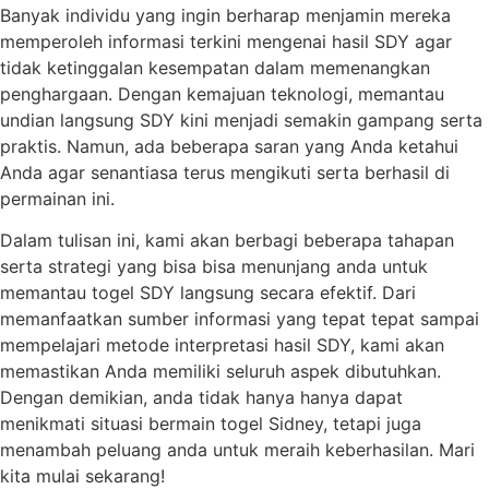
Banyak individu yang ingin berharap menjamin mereka
memperoleh informasi terkini mengenai hasil SDY agar
tidak ketinggalan kesempatan dalam memenangkan
penghargaan. Dengan kemajuan teknologi, memantau
undian langsung SDY kini menjadi semakin gampang serta
praktis. Namun, ada beberapa saran yang Anda ketahui
Anda agar senantiasa terus mengikuti serta berhasil di
permainan ini.
Dalam tulisan ini, kami akan berbagi beberapa tahapan
serta strategi yang bisa bisa menunjang anda untuk
memantau togel SDY langsung secara efektif. Dari
memanfaatkan sumber informasi yang tepat tepat sampai
mempelajari metode interpretasi hasil SDY, kami akan
memastikan Anda memiliki seluruh aspek dibutuhkan.
Dengan demikian, anda tidak hanya hanya dapat
menikmati situasi bermain togel Sidney, tetapi juga
menambah peluang anda untuk meraih keberhasilan. Mari
kita mulai sekarang!