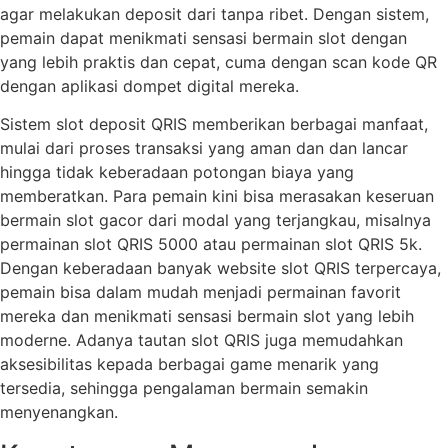
agar melakukan deposit dari tanpa ribet. Dengan sistem,
pemain dapat menikmati sensasi bermain slot dengan
yang lebih praktis dan cepat, cuma dengan scan kode QR
dengan aplikasi dompet digital mereka.
Sistem slot deposit QRIS memberikan berbagai manfaat,
mulai dari proses transaksi yang aman dan dan lancar
hingga tidak keberadaan potongan biaya yang
memberatkan. Para pemain kini bisa merasakan keseruan
bermain slot gacor dari modal yang terjangkau, misalnya
permainan slot QRIS 5000 atau permainan slot QRIS 5k.
Dengan keberadaan banyak website slot QRIS terpercaya,
pemain bisa dalam mudah menjadi permainan favorit
mereka dan menikmati sensasi bermain slot yang lebih
moderne. Adanya tautan slot QRIS juga memudahkan
aksesibilitas kepada berbagai game menarik yang
tersedia, sehingga pengalaman bermain semakin
menyenangkan.