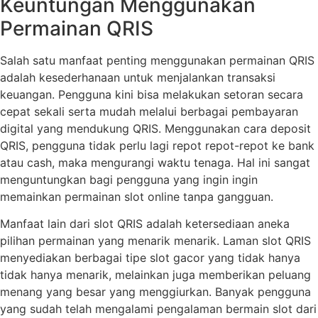
Keuntungan Menggunakan
Permainan QRIS
Salah satu manfaat penting menggunakan permainan QRIS
adalah kesederhanaan untuk menjalankan transaksi
keuangan. Pengguna kini bisa melakukan setoran secara
cepat sekali serta mudah melalui berbagai pembayaran
digital yang mendukung QRIS. Menggunakan cara deposit
QRIS, pengguna tidak perlu lagi repot repot-repot ke bank
atau cash, maka mengurangi waktu tenaga. Hal ini sangat
menguntungkan bagi pengguna yang ingin ingin
memainkan permainan slot online tanpa gangguan.
Manfaat lain dari slot QRIS adalah ketersediaan aneka
pilihan permainan yang menarik menarik. Laman slot QRIS
menyediakan berbagai tipe slot gacor yang tidak hanya
tidak hanya menarik, melainkan juga memberikan peluang
menang yang besar yang menggiurkan. Banyak pengguna
yang sudah telah mengalami pengalaman bermain slot dari