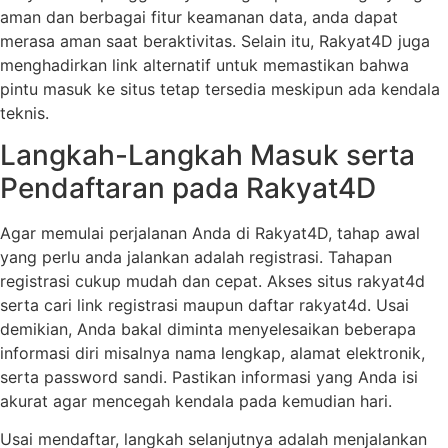
aman dan berbagai fitur keamanan data, anda dapat
merasa aman saat beraktivitas. Selain itu, Rakyat4D juga
menghadirkan link alternatif untuk memastikan bahwa
pintu masuk ke situs tetap tersedia meskipun ada kendala
teknis.
Langkah-Langkah Masuk serta
Pendaftaran pada Rakyat4D
Agar memulai perjalanan Anda di Rakyat4D, tahap awal
yang perlu anda jalankan adalah registrasi. Tahapan
registrasi cukup mudah dan cepat. Akses situs rakyat4d
serta cari link registrasi maupun daftar rakyat4d. Usai
demikian, Anda bakal diminta menyelesaikan beberapa
informasi diri misalnya nama lengkap, alamat elektronik,
serta password sandi. Pastikan informasi yang Anda isi
akurat agar mencegah kendala pada kemudian hari.
Usai mendaftar, langkah selanjutnya adalah menjalankan