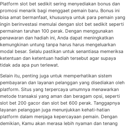
Platform slot bet sedikit sering menyediakan bonus dan
promosi menarik bagi menggaet pemain baru. Bonus ini
bisa amat bermanfaat, khususnya untuk para pemain yang
ingin berinvestasi memulai dengan slot bet sedikit seperti
permainan taruhan 100 perak. Dengan menggunakan
penawaran dan hadiah ini, Anda dapat meningkatkan
kemungkinan untung tanpa harus harus mengeluarkan
modal besar. Selalu pastikan untuk senantiasa memeriksa
ketentuan dan ketentuan hadiah tersebut agar supaya
tidak ada apa pun terlewat.
Selain itu, penting juga untuk memperhatikan sistem
pembayaran dan layanan pelanggan yang disediakan oleh
platform. Situs yang terpercaya umumnya menawarkan
metode transaksi yang aman dan beragam opsi, seperti
slot bet 200 gacor dan slot bet 600 perak. Tanggapnya
layanan pelanggan juga menunjukkan kehati-hatian
platform dalam menjaga kepercayaan pemain. Dengan
demikian, Kamu akan merasa lebih nyaman dan tenang