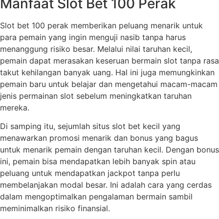
Manfaat Slot Bet 100 Perak
Slot bet 100 perak memberikan peluang menarik untuk
para pemain yang ingin menguji nasib tanpa harus
menanggung risiko besar. Melalui nilai taruhan kecil,
pemain dapat merasakan keseruan bermain slot tanpa rasa
takut kehilangan banyak uang. Hal ini juga memungkinkan
pemain baru untuk belajar dan mengetahui macam-macam
jenis permainan slot sebelum meningkatkan taruhan
mereka.
Di samping itu, sejumlah situs slot bet kecil yang
menawarkan promosi menarik dan bonus yang bagus
untuk menarik pemain dengan taruhan kecil. Dengan bonus
ini, pemain bisa mendapatkan lebih banyak spin atau
peluang untuk mendapatkan jackpot tanpa perlu
membelanjakan modal besar. Ini adalah cara yang cerdas
dalam mengoptimalkan pengalaman bermain sambil
meminimalkan risiko finansial.