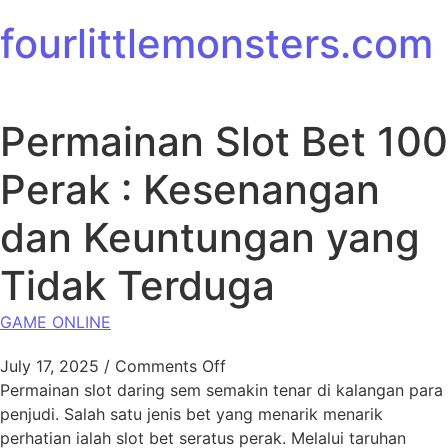
Skip to content
fourlittlemonsters.com
Permainan Slot Bet 100
Perak : Kesenangan
dan Keuntungan yang
Tidak Terduga
GAME ONLINE
on Permainan Slot Bet 100 P
July 17, 2025
/
Comments Off
Permainan slot daring sem semakin tenar di kalangan para
penjudi. Salah satu jenis bet yang menarik menarik
perhatian ialah slot bet seratus perak. Melalui taruhan