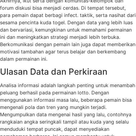
Akhirnya, ikut serta dengan komunitas-kelompok dan
forum diskusi bisa menjadi cerdas. Di tempat tersebut,
para pemain dapat berbagi infect. taktik, serta nasihat dari
sesama pencinta kuda togel. Dengan data yang lebih luas
dan bervariasi, kemungkinan untuk memahami permainan
ini dan meningkatkan strategi menjadi lebih terbuka.
Berkomunikasi dengan pemain lain juga dapat memberikan
motivasi tambahan agar terus belajar dan berkembang
dalam permainan ini.
Ulasan Data dan Perkiraan
Analisa informasi adalah langkah penting untuk menambah
peluang berhasil pada permainan lotto. Dengan
menggunakan informasi masa lalu, beberapa pemain bisa
mengenali pola dan tren yang mungkin terjadi.
Mengumpulkan data mengenai hasil yang lalu, contohnya
rangkaian angka seringkali tampil atau kuda yang selalu
menduduki tempat puncak, dapat menyediakan