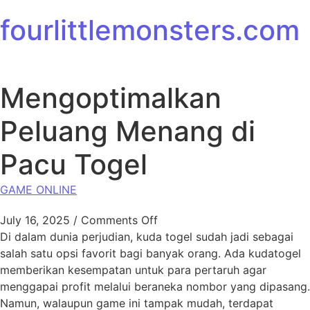
Skip to content
fourlittlemonsters.com
Mengoptimalkan
Peluang Menang di
Pacu Togel
GAME ONLINE
on Mengoptimalkan Peluang 
July 16, 2025
/
Comments Off
Di dalam dunia perjudian, kuda togel sudah jadi sebagai
salah satu opsi favorit bagi banyak orang. Ada kudatogel
memberikan kesempatan untuk para pertaruh agar
menggapai profit melalui beraneka nombor yang dipasang.
Namun, walaupun game ini tampak mudah, terdapat