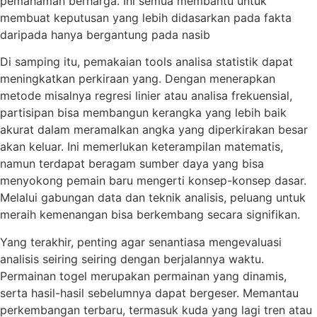
pemahaman berharga. Ini semua membantu untuk
membuat keputusan yang lebih didasarkan pada fakta
daripada hanya bergantung pada nasib
Di samping itu, pemakaian tools analisa statistik dapat
meningkatkan perkiraan yang. Dengan menerapkan
metode misalnya regresi linier atau analisa frekuensial,
partisipan bisa membangun kerangka yang lebih baik
akurat dalam meramalkan angka yang diperkirakan besar
akan keluar. Ini memerlukan keterampilan matematis,
namun terdapat beragam sumber daya yang bisa
menyokong pemain baru mengerti konsep-konsep dasar.
Melalui gabungan data dan teknik analisis, peluang untuk
meraih kemenangan bisa berkembang secara signifikan.
Yang terakhir, penting agar senantiasa mengevaluasi
analisis seiring seiring dengan berjalannya waktu.
Permainan togel merupakan permainan yang dinamis,
serta hasil-hasil sebelumnya dapat bergeser. Memantau
perkembangan terbaru, termasuk kuda yang lagi tren atau