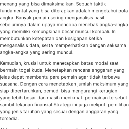
menang yang bisa dimaksimalkan. Sebuah taktik
fundamental yang bisa diterapkan adalah mengetahui pola
angka. Banyak pemain sering menganalisis hasil
sebelumnya dalam upaya mencoba menebak angka-angka
yang memiliki kemungkinan besar muncul kembali. Ini
membutuhkan ketepatan dan kesigapan ketika
menganalisis data, serta memperhatikan dengan seksama
angka-angka yang sering muncul.
Kemudian, krusial untuk menetapkan batas modal saat
bermain togel kuda. Menetapkan rencana anggaran yang
jelas dapat membantu para pemain agar tidak terbawa
suasana. Dengan cara menetapkan jumlah maksimum yang
siap dipertaruhkan, pemudi bisa mengurangi kerugian
yang lebih besar dan masih menikmati permainan tersebut
sambil tekanan finansial Strategi ini juga meliputi pemilihan
yang jenis taruhan yang sesuai dengan anggaran yang
tersedia.