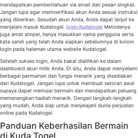
mendapatkan pemberitahuan via email dan pesan singkat.
Jangan lupa agar memverifikasi akun Anda sesuai instruksi
yang diberikan. Sesudah akun Anda, Anda dapat lanjut ke
menjalani masuk Kudatogel.
login Kudatogel
Metodenya
juga amat simpel, hanya masukkan nama pengguna serta
kata sandi yang telah Anda siapkan sebelumnya di kolom
login pada halaman utama website Kudatogel.
Setelah sukses login, Anda bakal dialihkan ke dalam
dashboard akun milik Anda. Di situ, Anda dapat menyelami
berbagai permainan dan fungsi menarik yang disediakan
dari Kudatogel. Jangan lupa untuk membuat setoran awal
supaya dapat memulai bermain dan mendapatkan peluang
memenangkan hadiah menarik. Dengan langkah-langkah
yang mudah, Anda siap untuk menjelajahi dunia perjudian
online pada Kudatogel.
Panduan Keberhasilan Bermain
di Kuda Togel