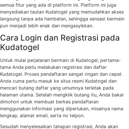
semua fitur yang ada di platform ini. Platform ini juga
menyediakan tautan Kudatogel yang memudahkan akses
langsung tanpa ada hambatan, sehingga sensasi bermain
pun menjadi lebih enak dan mengasyikkan.
Cara Login dan Registrasi pada
Kudatogel
Untuk mulai perjalanan bermain di Kudatogel, pertama-
tama Anda perlu melakukan registrasi dan daftar
Kudatogel. Proses pendaftaran sangat ringan dan cepat.
Anda cuma perlu masuk ke situs resmi Kudatogel dan
mencari butang daftar yang umumnya terletak pada
halaman utama. Setelah mengklik butang itu, Anda bakal
dimohon untuk membuat berkas pendaftaran
menggunakan informasi yang diperlukan, misalnya nama
lengkap, alamat email, serta no telpon.
Sesudah menyelesaikan tahapan registrasi, Anda akan