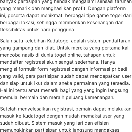
banyak partisipan yang hendak mengalami sensasi taruhan
yang menarik dan menghasilkan profit. Dengan platform
ini, peserta dapat menikmati berbagai tipe game togel dari
berbagai lokasi, sehingga memberikan kesenangan dan
fleksibilitas untuk para pengguna.
Salah satu kelebihan Kudatogel adalah sistem pendaftaran
yang gampang dan kilat. Untuk mereka yang pertama kali
mencoba nasib di dunia togel online, tahapan untuk
mendaftar registrasi akun sangat sederhana. Hanya
mengisi formulir form registrasi dengan informasi pribadi
yang valid, para partisipan sudah dapat mendapatkan user
dan siap untuk ikut dalam aneka permainan yang tersedia.
Hal ini tentu amat menarik bagi yang yang ingin langsung
memulai bermain dan meraih peluang kemenangan.
Setelah menyelesaikan registrasi, pemain dapat melakukan
masuk ke Kudatogel dengan mudah memakai user yang
sudah dibuat. Sistem masuk yang lari dan efisien
memungkinkan partisipan untuk langsung mengakses