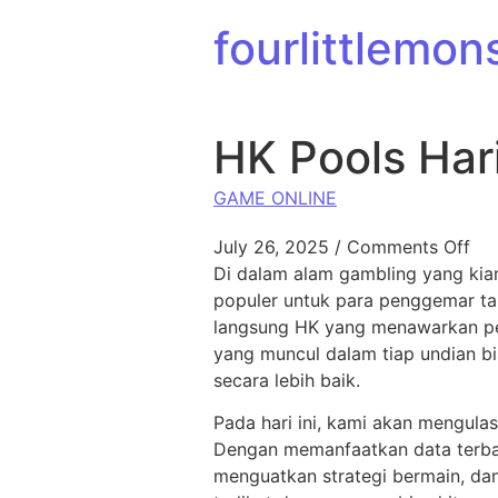
Skip to content
fourlittlemon
HK Pools Hari
GAME ONLINE
on 
July 26, 2025
/
Comments Off
Di dalam alam gambling yang kian
populer untuk para penggemar tar
langsung HK yang menawarkan pel
yang muncul dalam tiap undian bi
secara lebih baik.
Pada hari ini, kami akan mengulas
Dengan memanfaatkan data terbaru
menguatkan strategi bermain, da