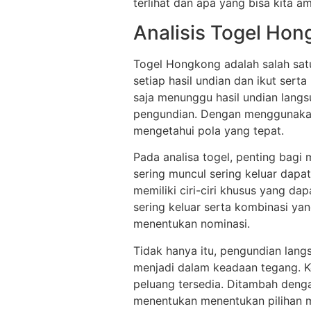
terlihat dan apa yang bisa kita a
Analisis Togel Ho
Togel Hongkong adalah salah satu
setiap hasil undian dan ikut sert
saja menunggu hasil undian lang
pengundian. Dengan menggunakan
mengetahui pola yang tepat.
Pada analisa togel, penting bagi 
sering muncul sering keluar dapa
memiliki ciri-ciri khusus yang d
sering keluar serta kombinasi yan
menentukan nominasi.
Tidak hanya itu, pengundian lang
menjadi dalam keadaan tegang. K
peluang tersedia. Ditambah denga
menentukan menentukan pilihan m