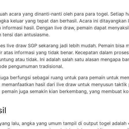
h acara yang dinanti-nanti oleh para para togel. Setiap 
a keluar yang tepat dan berhasil. Acara ini ditayangkan
informasi hasil. Dengan live draw, pemain dapat menyaksi
n tensi dan antusiasme.
es live draw SGP sekarang jadi lebih mudah. Pemain bisa me
ir atas informasi yang tidak benar. Kecepatan dalam pros
ntung atau tidak. Ini adalah salah satu alasan mengapa b
ode pengumuman tradisional.
P juga berfungsi sebagai ruang untuk para pemain untuk mem
g memanfaatkan hasil dari live draw untuk menyusun taktik 
a pemain juga semakin kian berkembang, yang membuat ko
il
ng lalu, angka yang umum tampil di output togel adalah 46