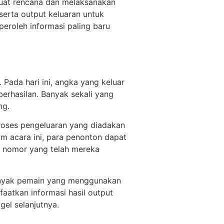
mbuat rencana dan melaksanakan
serta output keluaran untuk
peroleh informasi paling baru
Pada hari ini, angka yang keluar
rhasilan. Banyak sekali yang
ng.
Proses pengeluaran yang diadakan
am acara ini, para penonton dapat
n nomor yang telah mereka
Banyak pemain yang menggunakan
aatkan informasi hasil output
el selanjutnya.