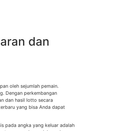
uaran dan
aktual
apan oleh sejumlah pemain.
ang. Dengan perkembangan
 dan hasil lotto secara
 terbaru yang bisa Anda dapat
sis pada angka yang keluar adalah