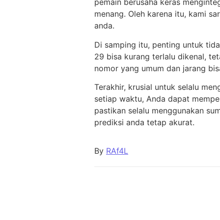
pemain berusaha keras menginteg
menang. Oleh karena itu, kami s
anda.
Di samping itu, penting untuk ti
29 bisa kurang terlalu dikenal, 
nomor yang umum dan jarang bisa
Terakhir, krusial untuk selalu me
setiap waktu, Anda dapat mempe
pastikan selalu menggunakan sumb
prediksi anda tetap akurat.
By
RAf4L