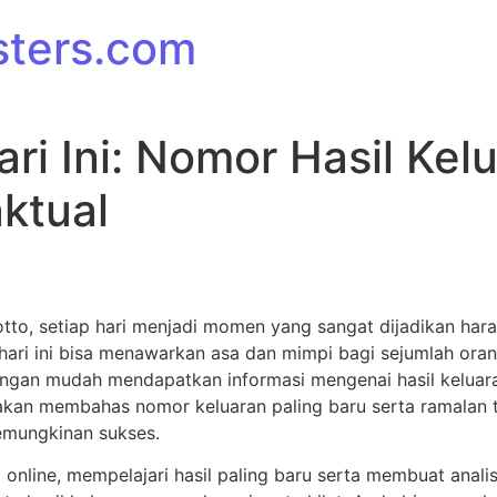
sters.com
ari Ini: Nomor Hasil Kel
ktual
Hasil Togel Hari Ini: Nomor Hasil Keluaran dan Ramalan Ter
otto, setiap hari menjadi momen yang sangat dijadikan har
hari ini bisa menawarkan asa dan mimpi bagi sejumlah or
engan mudah mendapatkan informasi mengenai hasil keluaran
i akan membahas nomor keluaran paling baru serta ramalan
mungkinan sukses.
nline, mempelajari hasil paling baru serta membuat anali