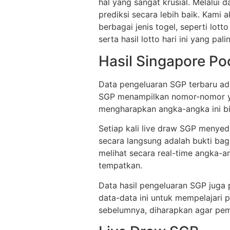
hal yang sangat krusial. Melalui 
prediksi secara lebih baik. Kami
berbagai jenis togel, seperti lo
serta hasil lotto hari ini yang pali
Hasil Singapore Po
Data pengeluaran SGP terbaru ada
SGP menampilkan nomor-nomor ya
mengharapkan angka-angka ini bi
Setiap kali live draw SGP menye
secara langsung adalah bukti bag
melihat secara real-time angka-
tempatkan.
Data hasil pengeluaran SGP juga
data-data ini untuk mempelajari 
sebelumnya, diharapkan agar pema