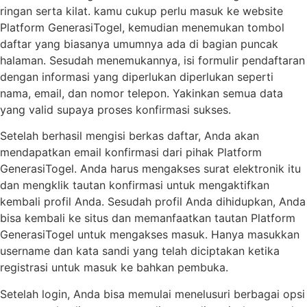
ringan serta kilat. kamu cukup perlu masuk ke website
Platform GenerasiTogel, kemudian menemukan tombol
daftar yang biasanya umumnya ada di bagian puncak
halaman. Sesudah menemukannya, isi formulir pendaftaran
dengan informasi yang diperlukan diperlukan seperti
nama, email, dan nomor telepon. Yakinkan semua data
yang valid supaya proses konfirmasi sukses.
Setelah berhasil mengisi berkas daftar, Anda akan
mendapatkan email konfirmasi dari pihak Platform
GenerasiTogel. Anda harus mengakses surat elektronik itu
dan mengklik tautan konfirmasi untuk mengaktifkan
kembali profil Anda. Sesudah profil Anda dihidupkan, Anda
bisa kembali ke situs dan memanfaatkan tautan Platform
GenerasiTogel untuk mengakses masuk. Hanya masukkan
username dan kata sandi yang telah diciptakan ketika
registrasi untuk masuk ke bahkan pembuka.
Setelah login, Anda bisa memulai menelusuri berbagai opsi