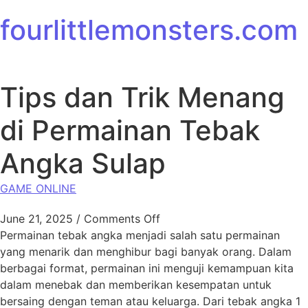
Skip to content
fourlittlemonsters.com
Tips dan Trik Menang
di Permainan Tebak
Angka Sulap
GAME ONLINE
on Tips dan Trik Menang di
June 21, 2025
/
Comments Off
Permainan tebak angka menjadi salah satu permainan
yang menarik dan menghibur bagi banyak orang. Dalam
berbagai format, permainan ini menguji kemampuan kita
dalam menebak dan memberikan kesempatan untuk
bersaing dengan teman atau keluarga. Dari tebak angka 1