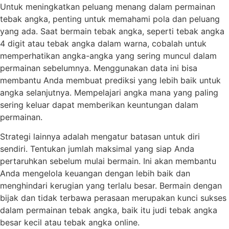
Untuk meningkatkan peluang menang dalam permainan
tebak angka, penting untuk memahami pola dan peluang
yang ada. Saat bermain tebak angka, seperti tebak angka
4 digit atau tebak angka dalam warna, cobalah untuk
memperhatikan angka-angka yang sering muncul dalam
permainan sebelumnya. Menggunakan data ini bisa
membantu Anda membuat prediksi yang lebih baik untuk
angka selanjutnya. Mempelajari angka mana yang paling
sering keluar dapat memberikan keuntungan dalam
permainan.
Strategi lainnya adalah mengatur batasan untuk diri
sendiri. Tentukan jumlah maksimal yang siap Anda
pertaruhkan sebelum mulai bermain. Ini akan membantu
Anda mengelola keuangan dengan lebih baik dan
menghindari kerugian yang terlalu besar. Bermain dengan
bijak dan tidak terbawa perasaan merupakan kunci sukses
dalam permainan tebak angka, baik itu judi tebak angka
besar kecil atau tebak angka online.