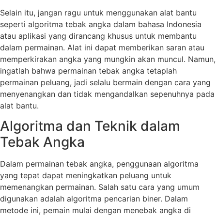
Selain itu, jangan ragu untuk menggunakan alat bantu
seperti algoritma tebak angka dalam bahasa Indonesia
atau aplikasi yang dirancang khusus untuk membantu
dalam permainan. Alat ini dapat memberikan saran atau
memperkirakan angka yang mungkin akan muncul. Namun,
ingatlah bahwa permainan tebak angka tetaplah
permainan peluang, jadi selalu bermain dengan cara yang
menyenangkan dan tidak mengandalkan sepenuhnya pada
alat bantu.
Algoritma dan Teknik dalam
Tebak Angka
Dalam permainan tebak angka, penggunaan algoritma
yang tepat dapat meningkatkan peluang untuk
memenangkan permainan. Salah satu cara yang umum
digunakan adalah algoritma pencarian biner. Dalam
metode ini, pemain mulai dengan menebak angka di