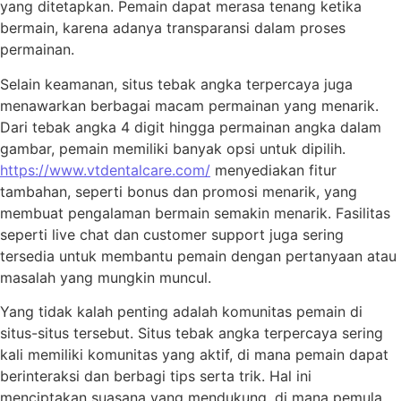
yang ditetapkan. Pemain dapat merasa tenang ketika
bermain, karena adanya transparansi dalam proses
permainan.
Selain keamanan, situs tebak angka terpercaya juga
menawarkan berbagai macam permainan yang menarik.
Dari tebak angka 4 digit hingga permainan angka dalam
gambar, pemain memiliki banyak opsi untuk dipilih.
https://www.vtdentalcare.com/
menyediakan fitur
tambahan, seperti bonus dan promosi menarik, yang
membuat pengalaman bermain semakin menarik. Fasilitas
seperti live chat dan customer support juga sering
tersedia untuk membantu pemain dengan pertanyaan atau
masalah yang mungkin muncul.
Yang tidak kalah penting adalah komunitas pemain di
situs-situs tersebut. Situs tebak angka terpercaya sering
kali memiliki komunitas yang aktif, di mana pemain dapat
berinteraksi dan berbagi tips serta trik. Hal ini
menciptakan suasana yang mendukung, di mana pemula