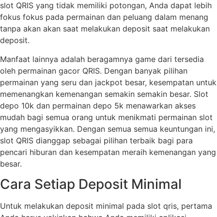
slot QRIS yang tidak memiliki potongan, Anda dapat lebih
fokus fokus pada permainan dan peluang dalam menang
tanpa akan akan saat melakukan deposit saat melakukan
deposit.
Manfaat lainnya adalah beragamnya game dari tersedia
oleh permainan gacor QRIS. Dengan banyak pilihan
permainan yang seru dan jackpot besar, kesempatan untuk
memenangkan kemenangan semakin semakin besar. Slot
depo 10k dan permainan depo 5k menawarkan akses
mudah bagi semua orang untuk menikmati permainan slot
yang mengasyikkan. Dengan semua semua keuntungan ini,
slot QRIS dianggap sebagai pilihan terbaik bagi para
pencari hiburan dan kesempatan meraih kemenangan yang
besar.
Cara Setiap Deposit Minimal
Untuk melakukan deposit minimal pada slot qris, pertama