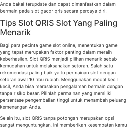
Anda bakal terupdate dan dapat dimanfaatkan dalam
bermain pada slot gacor qris secara percaya diri.
Tips Slot QRIS Slot Yang Paling
Menarik
Bagi para pecinta game slot online, menentukan game
yang tepat merupakan faktor penting dalam meraih
keberhasilan. Slot QRIS menjadi pilihan menarik sebab
kemudahan untuk melaksanakan setoran. Salah satu
rekomendasi paling baik yaitu permainan slot dengan
setoran awal 10 ribu rupiah. Menggunakan modal kecil
kecil, Anda bisa merasakan pengalaman bermain dengan
tanpa risiko besar. Pilihlah permainan yang memiliki
persentase pengembalian tinggi untuk menambah peluang
kemenangan Anda.
Selain itu, slot QRIS tanpa potongan merupakan opsi
sangat menguntungkan. Ini memberikan kesempatan kamu