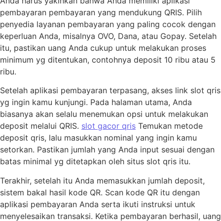
Anda harus yakinkan bahwa Anda memiliki aplikasi
pembayaran pembayaran yang mendukung QRIS. Pilih
penyedia layanan pembayaran yang paling cocok dengan
keperluan Anda, misalnya OVO, Dana, atau Gopay. Setelah
itu, pastikan uang Anda cukup untuk melakukan proses
minimum yg ditentukan, contohnya deposit 10 ribu atau 5
ribu.
Setelah aplikasi pembayaran terpasang, akses link slot qris
yg ingin kamu kunjungi. Pada halaman utama, Anda
biasanya akan selalu menemukan opsi untuk melakukan
deposit melalui QRIS.
slot gacor qris
Temukan metode
deposit qris, lalu masukkan nominal yang ingin kamu
setorkan. Pastikan jumlah yang Anda input sesuai dengan
batas minimal yg ditetapkan oleh situs slot qris itu.
Terakhir, setelah itu Anda memasukkan jumlah deposit,
sistem bakal hasil kode QR. Scan kode QR itu dengan
aplikasi pembayaran Anda serta ikuti instruksi untuk
menyelesaikan transaksi. Ketika pembayaran berhasil, uang