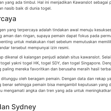
n yang ada timbul. Hal ini menjadikan Kawanslot sebagai pi
 nasib baik di dunia togel.
rcaya
agen yang terpercaya adalah tindakan awal menuju kesukses
g aman dan ringan, supaya pemain dapat fokus pada perma
penting untuk melakukan riset sebelum memutuskan memil
andar tersebut mempunyai izin resmi.
up dikenal di kalangan penjudi adalah situs kawanslot. Sel
 togel yakni togel HK, togel SDY, dan togel Singapore. Den
 paling mereka favoritkan dan berusaha meraih hasil terbai
 ditunggu oleh beragam pemain. Dengan data dan rekap yan
 benar sehingga pemain bisa mengambil keputusan yang d
elalu mengamati angka dan tren yang ada untuk meningkat
dan Sydney