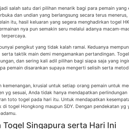
adi salah satu dari pilihan menarik bagi para pemain yan
rbuka dan undian yang berlangsung secara terus menerus, 
lain itu, hasil keluaran yang segera menghadirkan togel H
 permainan nya pun semakin seru melalui adanya macam-m
 terpercaya.
punyai pengikut yang tidak kalah ramai. Keduanya mempunyai 
 serta taktik main demi mengamankan pertandingan. Togel
gan, dan sering kali adil pilihan bagi siapa saja yang ing
erapa pemain disarankan supaya mengerti selisih serta met
kemenangan, krusial untuk setiap orang pemain untuk memi
en yg sesuai, Anda tidak hanya mendapatkan perlindungan 
ran toto togel pada hari itu. Untuk mendapatkan kesempatan
baik di togel Hongkong maupun SDY. Dengan pendekatan yg 
padamu.
Togel Singapura serta Hari Ini