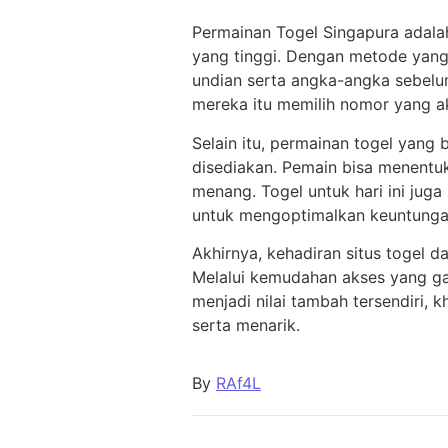
Permainan Togel Singapura adalah
yang tinggi. Dengan metode yang
undian serta angka-angka sebel
mereka itu memilih nomor yang ak
Selain itu, permainan togel yang
disediakan. Pemain bisa menentuk
menang. Togel untuk hari ini ju
untuk mengoptimalkan keuntunga
Akhirnya, kehadiran situs togel
Melalui kemudahan akses yang gam
menjadi nilai tambah tersendiri,
serta menarik.
By
RAf4L