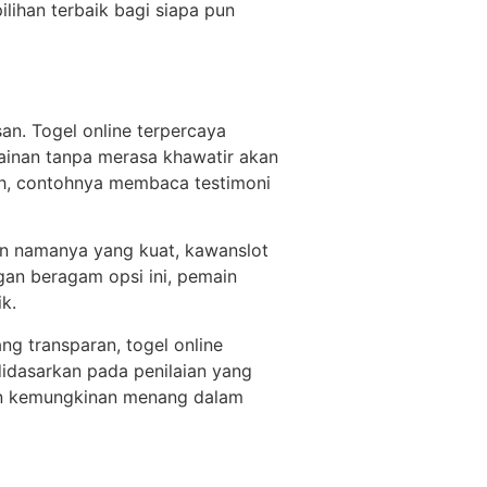
lihan terbaik bagi siapa pun
an. Togel online terpercaya
inan tanpa merasa khawatir akan
ih, contohnya membaca testimoni
ain namanya yang kuat, kawanslot
gan beragam opsi ini, pemain
k.
g transparan, togel online
idasarkan pada penilaian yang
kan kemungkinan menang dalam