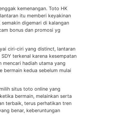
g enggak kemenangan. Toto HK
lantaran itu memberi keyakinan
K semakin digemari di kalangan
acam bonus dan promosi yg
ciri-ciri yang distinct, lantaran
 SDY terkenal karena kesempatan
in mencari hadiah utama yang
ode bermain kedua sebelum mulai
lih situs toto online yang
ketika bermain, melainkan serta
 terbaik, terus perhatikan tren
yang benar, keberuntungan