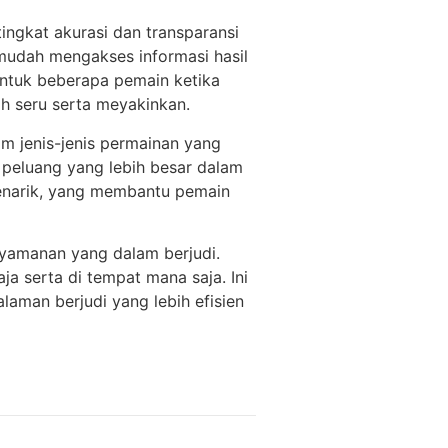
ingkat akurasi dan transparansi
mudah mengakses informasi hasil
ntuk beberapa pemain ketika
h seru serta meyakinkan.
m jenis-jenis permainan yang
 peluang yang lebih besar dalam
menarik, yang membantu pemain
nyamanan yang dalam berjudi.
a serta di tempat mana saja. Ini
laman berjudi yang lebih efisien