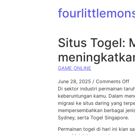
Skip to content
fourlittlemon
Situs Togel:
meningkatka
GAME ONLINE
on
June 28, 2025
/
Comments Off
Di sektor industri permainan tar
keberuntungan kamu. Dalam menca
migrasi ke situs daring yang terp
mempersembahkan berbagai jenis
Sydney, serta Togel Singapore.
Permainan togel di hari ini kian 