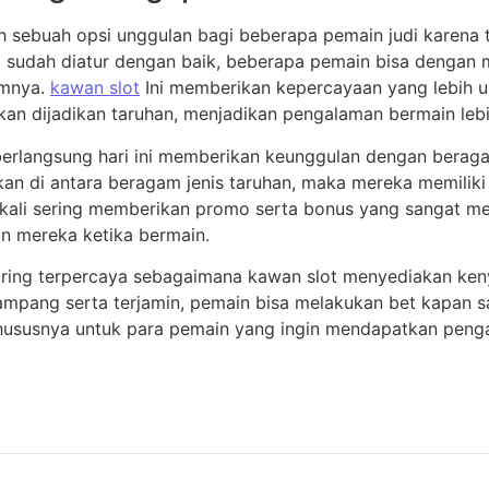
 sebuah opsi unggulan bagi beberapa pemain judi karena t
 sudah diatur dengan baik, beberapa pemain bisa dengan 
umnya.
kawan slot
Ini memberikan kepercayaan yang lebih u
an dijadikan taruhan, menjadikan pengalaman bermain lebi
 berlangsung hari ini memberikan keunggulan dengan beraga
an di antara beragam jenis taruhan, maka mereka memiliki
ga kali sering memberikan promo serta bonus yang sangat 
n mereka ketika bermain.
 daring terpercaya sebagaimana kawan slot menyediakan ke
pang serta terjamin, pemain bisa melakukan bet kapan saj
 khususnya untuk para pemain yang ingin mendapatkan penga