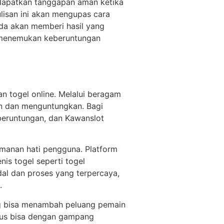
ndapatkan tanggapan aman ketika
lisan ini akan mengupas cara
da akan memberi hasil yang
am menemukan keberuntungan
an togel online. Melalui beragam
n dan menguntungkan. Bagi
beruntungan, dan Kawanslot
amanan hati pengguna. Platform
is togel seperti togel
al dan proses yang terpercaya,
.
ng bisa menambah peluang pemain
tus bisa dengan gampang