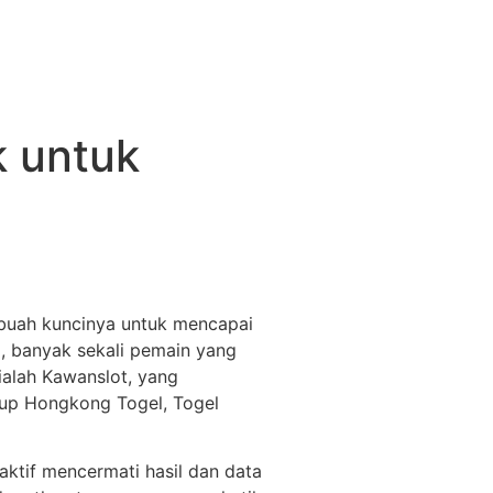
k untuk
n keberuntungan Anda
sebuah kuncinya untuk mencapai
, banyak sekali pemain yang
 ialah Kawanslot, yang
kup Hongkong Togel, Togel
 aktif mencermati hasil dan data