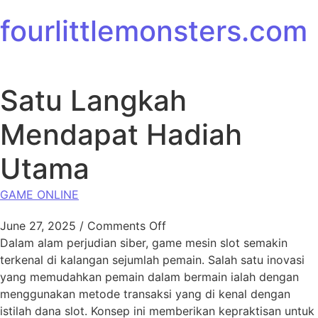
Skip to content
fourlittlemonsters.com
Satu Langkah
Mendapat Hadiah
Utama
GAME ONLINE
on Satu Langkah Mendapat
June 27, 2025
/
Comments Off
Dalam alam perjudian siber, game mesin slot semakin
terkenal di kalangan sejumlah pemain. Salah satu inovasi
yang memudahkan pemain dalam bermain ialah dengan
menggunakan metode transaksi yang di kenal dengan
istilah dana slot. Konsep ini memberikan kepraktisan untuk