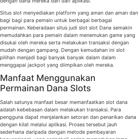
dengan dana mereka dari dari aplikasi.
Situs slot menyediakan platform yang aman dan aman dan
bagi bagi para pemain untuk berbagai berbagai
permainan. Keberadaan situs judi slot slot Dana semakin
memudahkan para pemain dalam menemukan game yang
disukai oleh mereka serta melakukan transaksi dengan
mudah dengan gampang. Dengan kemudahan ini slot
pilihan menjadi bagi banyak banyak dalam dalam
menggapai jackpot yang diimpikan oleh mereka.
Manfaat Menggunakan
Permainan Dana Slots
Salah satunya manfaat besar memanfaatkan slot dana
adalah kebebasan dalam melakukan transaksi. Para
pengguna dapat menjalankan setoran dan penarikan dana
dengan kilat melalui aplikasi. Proses tersebut jauh
sederhana daripada dengan metode pembayaran