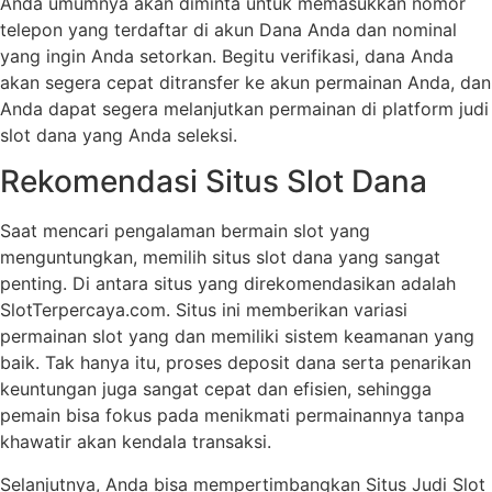
Anda umumnya akan diminta untuk memasukkan nomor
telepon yang terdaftar di akun Dana Anda dan nominal
yang ingin Anda setorkan. Begitu verifikasi, dana Anda
akan segera cepat ditransfer ke akun permainan Anda, dan
Anda dapat segera melanjutkan permainan di platform judi
slot dana yang Anda seleksi.
Rekomendasi Situs Slot Dana
Saat mencari pengalaman bermain slot yang
menguntungkan, memilih situs slot dana yang sangat
penting. Di antara situs yang direkomendasikan adalah
SlotTerpercaya.com. Situs ini memberikan variasi
permainan slot yang dan memiliki sistem keamanan yang
baik. Tak hanya itu, proses deposit dana serta penarikan
keuntungan juga sangat cepat dan efisien, sehingga
pemain bisa fokus pada menikmati permainannya tanpa
khawatir akan kendala transaksi.
Selanjutnya, Anda bisa mempertimbangkan Situs Judi Slot