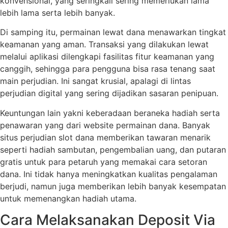
konvensional, yang seringkali sering memerlukan lama
lebih lama serta lebih banyak.
Di samping itu, permainan lewat dana menawarkan tingkat
keamanan yang aman. Transaksi yang dilakukan lewat
melalui aplikasi dilengkapi fasilitas fitur keamanan yang
canggih, sehingga para pengguna bisa rasa tenang saat
main perjudian. Ini sangat krusial, apalagi di lintas
perjudian digital yang sering dijadikan sasaran penipuan.
Keuntungan lain yakni keberadaan beraneka hadiah serta
penawaran yang dari website permainan dana. Banyak
situs perjudian slot dana memberikan tawaran menarik
seperti hadiah sambutan, pengembalian uang, dan putaran
gratis untuk para petaruh yang memakai cara setoran
dana. Ini tidak hanya meningkatkan kualitas pengalaman
berjudi, namun juga memberikan lebih banyak kesempatan
untuk memenangkan hadiah utama.
Cara Melaksanakan Deposit Via