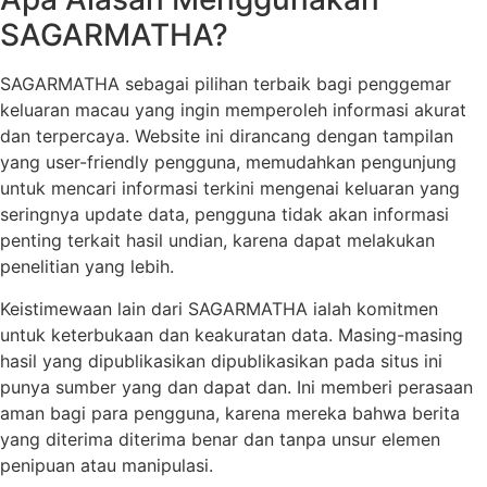
SAGARMATHA?
SAGARMATHA sebagai pilihan terbaik bagi penggemar
keluaran macau yang ingin memperoleh informasi akurat
dan terpercaya. Website ini dirancang dengan tampilan
yang user-friendly pengguna, memudahkan pengunjung
untuk mencari informasi terkini mengenai keluaran yang
seringnya update data, pengguna tidak akan informasi
penting terkait hasil undian, karena dapat melakukan
penelitian yang lebih.
Keistimewaan lain dari SAGARMATHA ialah komitmen
untuk keterbukaan dan keakuratan data. Masing-masing
hasil yang dipublikasikan dipublikasikan pada situs ini
punya sumber yang dan dapat dan. Ini memberi perasaan
aman bagi para pengguna, karena mereka bahwa berita
yang diterima diterima benar dan tanpa unsur elemen
penipuan atau manipulasi.