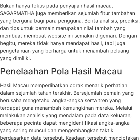
Bukan hanya fokus pada penyajian hasil macau,
SAGARMATHA juga memberikan sejumlah fitur tambahan
yang berguna bagi para pengguna. Berita analisis, prediksi,
dan tips untuk bermain merupakan nilai tambah yang
membuat membuat website ini semakin digemari. Dengan
begitu, mereka tidak hanya mendapat hasil, tapi juga
pengetahuan yang berharga untuk menambah peluang
yang dimiliki.
Penelaahan Pola Hasil Macau
Hasil Macau memperlihatkan corak menarik perhatian
dalam sejumlah tahun terakhir. Bersejumlah pemain yang
berusaha mengetahui angka-angka serta tren yang
terdapat guna menambah kemungkinan mereka. Melalui
melakukan analisis yang mendalam pada data keluaran,
beberapa pecinta dapat mengidentifikasi angka-angka
yang sering muncul dan mengembangkan taktik
berdasarkan data tersebut. Keadaan tersebut menciptakan