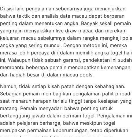
Di sisi lain, pengalaman sebenarnya juga menunjukkan
bahwa taktik dan analisis data macau dapat berperan
penting dalam menentukan angka. Banyak sekali pemain
yang rajin menyaksikan live draw macau dan merekam
keluaran macau sebelumnya dalam rangka mengkaji pola
angka yang sering muncul. Dengan metode ini, mereka
merasa lebih percaya diri dalam memilih angka togel hari
ini. Walaupun tidak sebuah garansi, pendekatan ini sudah
membantu beberapa pemain mendapatkan kemenangan
dan hadiah besar di dalam macau pools.
Namun, tidak setiap kisah patah dengan kebahagiaan.
Sebagian pemain membagikan pengalaman pahit pribadi
saat menaruh harapan terlalu tinggi tanpa kesiapan yang
matang. Pemain menyadari bahwa penting untuk
bertanggung jawab dalam bermain togel. Pengalaman ini
adalah pelajaran berharga, bahwa meskipun togel
merupakan permainan keberuntungan, tetap diperlukan