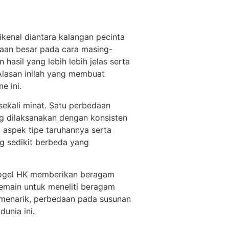
kenal diantara kalangan pecinta
aan besar pada cara masing-
hasil yang lebih lebih jelas serta
Alasan inilah yang membuat
e ini.
 sekali minat. Satu perbedaan
ng dilaksanakan dengan konsisten
 aspek tipe taruhannya serta
ng sedikit berbeda yang
 Togel HK memberikan beragam
emain untuk meneliti beragam
 menarik, perbedaan pada susunan
unia ini.