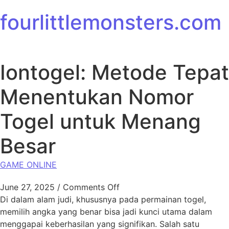
Skip to content
fourlittlemonsters.com
Iontogel: Metode Tepat
Menentukan Nomor
Togel untuk Menang
Besar
GAME ONLINE
on Iontogel: Metode Tepat
June 27, 2025
/
Comments Off
Di dalam alam judi, khususnya pada permainan togel,
memilih angka yang benar bisa jadi kunci utama dalam
menggapai keberhasilan yang signifikan. Salah satu