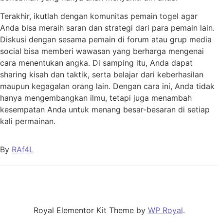
Terakhir, ikutlah dengan komunitas pemain togel agar
Anda bisa meraih saran dan strategi dari para pemain lain.
Diskusi dengan sesama pemain di forum atau grup media
social bisa memberi wawasan yang berharga mengenai
cara menentukan angka. Di samping itu, Anda dapat
sharing kisah dan taktik, serta belajar dari keberhasilan
maupun kegagalan orang lain. Dengan cara ini, Anda tidak
hanya mengembangkan ilmu, tetapi juga menambah
kesempatan Anda untuk menang besar-besaran di setiap
kali permainan.
By
RAf4L
Royal Elementor Kit Theme by
WP Royal
.