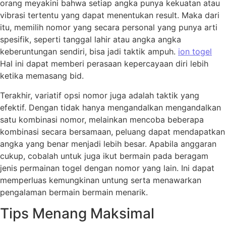
orang meyakini bahwa setiap angka punya kekuatan atau
vibrasi tertentu yang dapat menentukan result. Maka dari
itu, memilih nomor yang secara personal yang punya arti
spesifik, seperti tanggal lahir atau angka angka
keberuntungan sendiri, bisa jadi taktik ampuh.
ion togel
Hal ini dapat memberi perasaan kepercayaan diri lebih
ketika memasang bid.
Terakhir, variatif opsi nomor juga adalah taktik yang
efektif. Dengan tidak hanya mengandalkan mengandalkan
satu kombinasi nomor, melainkan mencoba beberapa
kombinasi secara bersamaan, peluang dapat mendapatkan
angka yang benar menjadi lebih besar. Apabila anggaran
cukup, cobalah untuk juga ikut bermain pada beragam
jenis permainan togel dengan nomor yang lain. Ini dapat
memperluas kemungkinan untung serta menawarkan
pengalaman bermain bermain menarik.
Tips Menang Maksimal