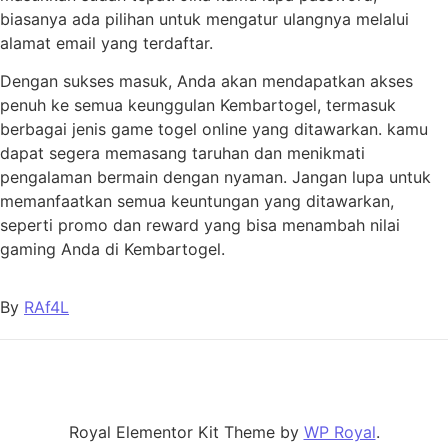
biasanya ada pilihan untuk mengatur ulangnya melalui
alamat email yang terdaftar.
Dengan sukses masuk, Anda akan mendapatkan akses
penuh ke semua keunggulan Kembartogel, termasuk
berbagai jenis game togel online yang ditawarkan. kamu
dapat segera memasang taruhan dan menikmati
pengalaman bermain dengan nyaman. Jangan lupa untuk
memanfaatkan semua keuntungan yang ditawarkan,
seperti promo dan reward yang bisa menambah nilai
gaming Anda di Kembartogel.
By
RAf4L
Royal Elementor Kit Theme by
WP Royal
.