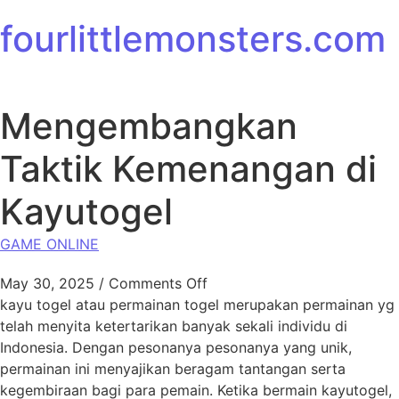
Skip to content
fourlittlemonsters.com
Mengembangkan
Taktik Kemenangan di
Kayutogel
GAME ONLINE
on Mengembangkan Taktik K
May 30, 2025
/
Comments Off
kayu togel atau permainan togel merupakan permainan yg
telah menyita ketertarikan banyak sekali individu di
Indonesia. Dengan pesonanya pesonanya yang unik,
permainan ini menyajikan beragam tantangan serta
kegembiraan bagi para pemain. Ketika bermain kayutogel,